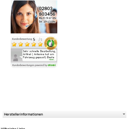
Noch 1 direkt ab Lager lieferbar
Lieferzeit 1 - 3 Tage
Ähnliche Produkte anzeigen
Ultramall
Zahlungsarten
Wir versenden mit
Unsere Leistungen