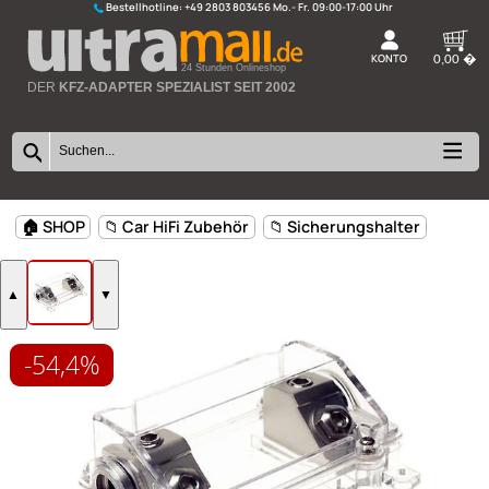
Bestellhotline:
+49 2803 803456
K
24 Stunden Onlineshop
DER
KFZ-ADAPTER SPEZIALIST SEIT 2002
-54,4%
🏠 SHOP
📁 Car HiFi Zubehör
📁 Sicherungshalter
▲
▼