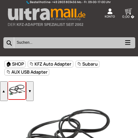
Bestellhotline:
+49 2803 803456
K
24 Stunden Onlineshop
DER
KFZ-ADAPTER SPEZIALIST SEIT 2002
🏠 SHOP
📁 KFZ Auto Adapter
📁 Subaru
📁 AUX USB Adapter
▲
▼