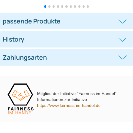
AUX / USB Relacement Adapter
AUX / USB Relacement Adapter
kompatibel mit Mazda
kompatibel mit VW Golf T6
((0))
((0))
2 3 5 6 CX-5 CX-7 Fahrzeuge ab
2012 USB Klinkestecker
76,35 €
45,45 €
Mitglied der Initiative "Fairness im Handel".
passende Produkte
Informationen zur Initiative:
https://www.fairness-im-handel.de
History