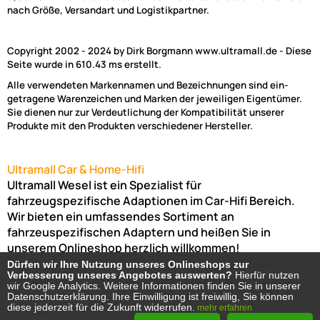
nach Größe, Versandart und Logistikpartner.
Copyright 2002 - 2024 by Dirk Borgmann www.ultramall.de - Diese
Seite wurde in 610.43 ms erstellt.
Alle verwendeten Markennamen und Bezeichnungen sind ein-
getragene Warenzeichen und Marken der jeweiligen Eigentümer.
Sie dienen nur zur Verdeutlichung der Kompatibilität unserer
Produkte mit den Produkten verschiedener Hersteller.
Ultramall Car & Home-Hifi
Ultramall Wesel ist ein Spezialist für
fahrzeugspezifische Adaptionen im Car-Hifi Bereich.
Wir bieten ein umfassendes Sortiment an
fahrzeuspezifischen Adaptern und heißen Sie in
unserem Onlineshop herzlich willkommen!
Venloer Str. 6a
46487
Wesel
Nordrhein-Westfalen
Dürfen wir Ihre Nutzung unseres Onlineshops zur
Dürfen wir Ihre Nutzung unseres Onlineshops zur
Verbesserung unseres Angebotes auswerten?
Verbesserung unseres Angebotes auswerten?
Hierfür nutzen
Hierfür nutzen
Telefon:
02803-803456
Bürozeiten: Montag-Freitag:
wir Google Analytics. Weitere Informationen finden Sie in unserer
wir Google Analytics. Weitere Informationen finden Sie in unserer
(Abholung nur nach Vereinbarung möglich!)
8:00 Uhr -
Datenschutzerklärung. Ihre Einwilligung ist freiwillig, Sie können
Datenschutzerklärung. Ihre Einwilligung ist freiwillig, Sie können
diese jederzeit für die Zukunft widerrufen.
diese jederzeit für die Zukunft widerrufen.
mehr erfahren
mehr erfahren
17:00 Uhr