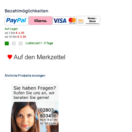
Adapter Klinkenstecker 2.5m
Klinkenkupplung 3.5mm ster
4,95 €
Alle Preise inkl. gesetzlicher MwSt.
+ Kostenlose Lieferung
für eine normale Postadresse in Deutschland
In den Warenkorb
-
+
Bezahlmöglichkeiten
Auf Lager
ab 1 Stk
€ 4,95
ab 10 Stk
€ 3,95
Lieferzeit 1 - 3 Tage