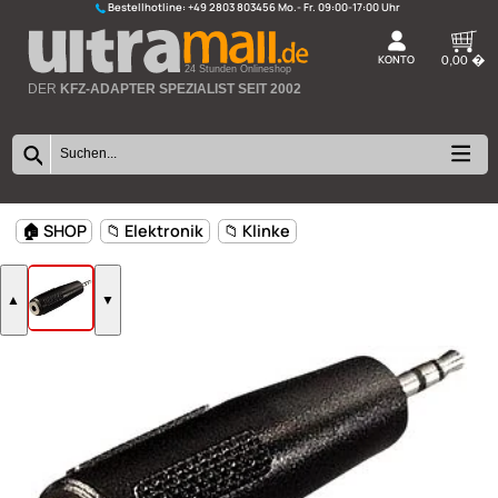
Bestellhotline:
+49 2803 803456
K
24 Stunden Onlineshop
DER
KFZ-ADAPTER SPEZIALIST SEIT 2002
🏠 SHOP
📁 Elektronik
📁 Klinke
▲
▼