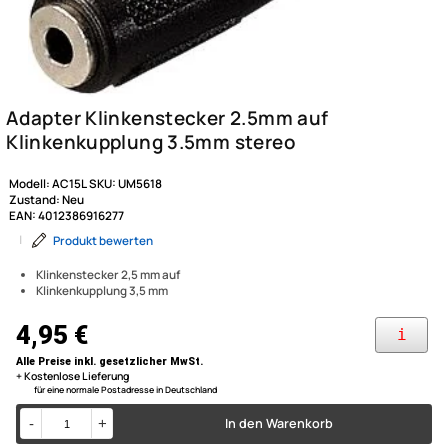
Modell:
AC15L
SKU:
UM5618
Zustand:
Neu
EAN:
4012386916277
|
Produkt bewerten
Klinkenstecker 2,5 mm auf
Klinkenkupplung 3,5 mm