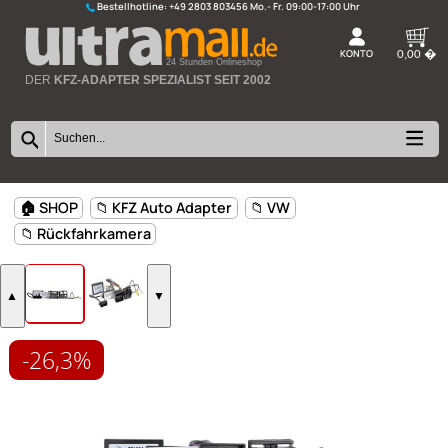
Bestellhotline:
+49 2803 803456
K
24 Stunden Onlineshop
DER
KFZ-ADAPTER SPEZIALIST SEIT 2002
-26,3%
🏠 SHOP
📁 KFZ Auto Adapter
📁 VW
📁 Rückfahrkamera
▲
▼