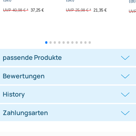
-9,1%
-17,8%
Adapter OEM Rückfahrkamera an
Adapter OEM Rückfahrkamera
Nachrüstradio kompatibel mit
kompatibel mit General Motors
Hyundai
Canyon Sierra
((0))
((0))
iX35 2012-2015 mit 24 pin Connector
Yukon ab Bj. 2015
UVP 40,98 € *
37,25 €
UVP 25,98 € *
21,35 €