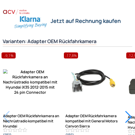
Zahlungsarten
Anleitung
Wir versenden mit
Unsere Leistungen
Herstellerinformationen
Hilfreiche Links
passende Produkte
Ähnliche Produkte anzeigen
Frage zum Artikel stellen
Jetzt auf Rechnung kaufen
Varianten: Adapter OEM Rückfahrkamera