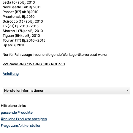
Wenn Sie Ihre originale Rückfahrkamera an einem Nachrüstradio verw
wollen, wird dieses Interface dazu benötigt. Folgende Bedingungen sind
unbedingt
zu beachten :
Kompatibel zu folgenden Volkswagen Fahrzeugmodellen mit beweglich
Hilfslinien bei Lenkbewegungen im Kamerabild (active guide lines):
VW
Caddy III (2K) Bj. 2010 - 2015
Eos (1F) ab Bj. 2010
Jetta (6) ab Bj. 2010
New Beetle II ab Bj. 2011
Passat (B7) ab Bj 2010
Phaeton ab Bj. 2010
Scirocco (13) ab Bj. 2010
T5 (7H) Bj. 2010 - 2015
Sharan II (7N) ab Bj. 2010
Tiguan (5N) ab Bj. 2010
Touran (1T) Bj. 2010 - 2015
Up ab Bj. 2011
Nur für Fahrzeuge in denen folgende Werksgeräte verbaut waren!
Ultramall
VW Radio RNS 315 / RNS 510 / RCD 510