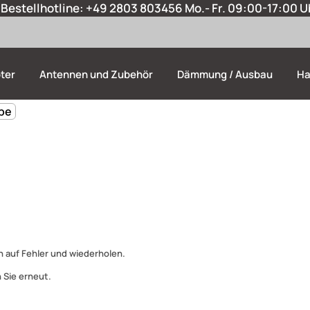
Bestellhotline:
+49 2803 803456
Mo.- Fr. 09:00-17:00 U
ter
Antennen und Zubehör
Dämmung / Ausbau
Ha
be
 auf Fehler und wiederholen.
 Sie erneut.