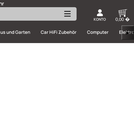
hr
KONTO
0,00 �
us und Garten
Car HiFi Zubehör
Computer
Elektr
▶