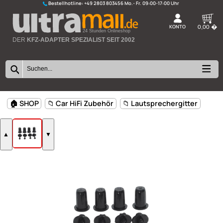
Bestellhotline:
+49 2803 803456
K
24 Stunden Onlineshop
DER
KFZ-ADAPTER SPEZIALIST SEIT 2002
🏠 SHOP
📁 Car HiFi Zubehör
📁 Lautsprechergitter
▲
▼