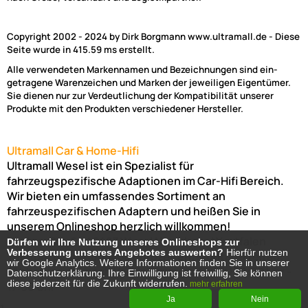
Copyright 2002 - 2024 by Dirk Borgmann www.ultramall.de - Diese
Seite wurde in 415.59 ms erstellt.
Alle verwendeten Markennamen und Bezeichnungen sind ein-
getragene Warenzeichen und Marken der jeweiligen Eigentümer.
Sie dienen nur zur Verdeutlichung der Kompatibilität unserer
Produkte mit den Produkten verschiedener Hersteller.
Ultramall Car & Home-Hifi
Ultramall Wesel ist ein Spezialist für
fahrzeugspezifische Adaptionen im Car-Hifi Bereich.
Wir bieten ein umfassendes Sortiment an
fahrzeuspezifischen Adaptern und heißen Sie in
unserem Onlineshop herzlich willkommen!
Venloer Str. 6a
46487
Wesel
Nordrhein-Westfalen
Dürfen wir Ihre Nutzung unseres Onlineshops zur
Dürfen wir Ihre Nutzung unseres Onlineshops zur
Verbesserung unseres Angebotes auswerten?
Verbesserung unseres Angebotes auswerten?
Hierfür nutzen
Hierfür nutzen
Telefon:
02803-803456
Bürozeiten: Montag-Freitag:
wir Google Analytics. Weitere Informationen finden Sie in unserer
wir Google Analytics. Weitere Informationen finden Sie in unserer
(Abholung nur nach Vereinbarung möglich!)
8:00 Uhr -
Datenschutzerklärung. Ihre Einwilligung ist freiwillig, Sie können
Datenschutzerklärung. Ihre Einwilligung ist freiwillig, Sie können
diese jederzeit für die Zukunft widerrufen.
diese jederzeit für die Zukunft widerrufen.
mehr erfahren
mehr erfahren
17:00 Uhr
Ja
Ja
Nein
Nein