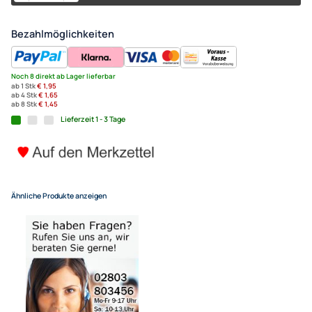
Boxenschutzecke 0772.10847
schwarz Schenkellänge 40m
1,95 €
Alle Preise inkl. gesetzlicher MwSt.
+ EUR 4,55 Versandkosten
für eine normale Postadresse in Deutschland
(Deutsche Inseln 14,90 EUR Aufschlag / pro Paket)
In den Warenkorb
-
+
Bezahlmöglichkeiten
Noch 8 direkt ab Lager lieferbar
ab 1 Stk
€ 1,95
ab 4 Stk
€ 1,65
ab 8 Stk
€ 1,45
Lieferzeit 1 - 3 Tage