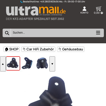
Bestellhotline:
+49 2803 803456
K
24 Stunden Onlineshop
DER
KFZ-ADAPTER SPEZIALIST SEIT 2002
🏠 SHOP
📁 Car HiFi Zubehör
📁 Gehäusebau
▲
▼