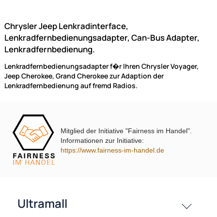
Lenkradfernbedienungsadapter kompatibel mit Chrysler Jeep
Voyager
Cherokee adaptiert auf Sony
Zur Zeit nicht lieferbar!
Mitglied der Initiative "Fairness im Handel".
(4)
Informationen zur Initiative:
69,- €
https://www.fairness-im-handel.de
Preise inkl. ges. MwSt.
NAC