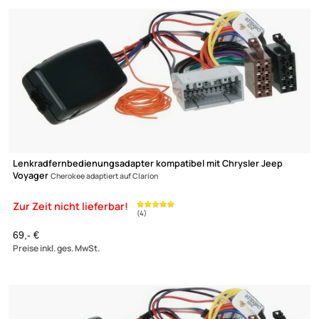
Lenkradfernbedienung.
RÜCKFAHRKAMERA
RADIO ANSCHLUSSKABEL
8 Produkte gefunden
RADIOBLENDEN
Lenkradfernbedienungsadapter kompatibel mit Chrysler Jeep
Voyager
Cherokee adaptiert auf Clarion
69,- €
Preise inkl. ges. MwSt.