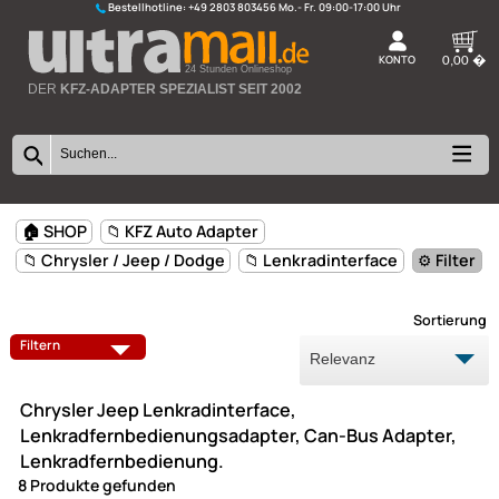
Bestellhotline:
+49 2803 803456
K
24 Stunden Onlineshop
DER
KFZ-ADAPTER SPEZIALIST SEIT 2002
🏠 SHOP
📁 KFZ Auto Adapter
📁 Chrysler / Jeep / Dodge
📁 Lenkradinterface
⚙️ F
Sort
ANTENNEN
ANTENNENADAPTER
Filtern
AUX USB ADAPTER
FREISPRECH ADAPTER
Chrysler Jeep Lenkradinterface,
LAUTSPRECHERADAPTERKABEL
LENKRADINTERFACE
Lenkradfernbedienungsadapter, Can-Bus Adapter