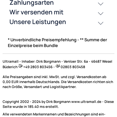
Chrysler Jeep Lenkradinterface,
Lenkradfernbedienungsadapter, Can-Bus Adapte
Lenkradfernbedienung.
Lenkradfernbedienungsadapter f�r Ihren Chrysler Voyager
Jeep Cherokee, Grand Cherokee zur Adaption der
Lenkradfernbedienung auf fremd Radios.
* Unverbindliche Preisempfehlung - ** Summe der
Einzelpreise beim Bundle
Ultramall - Inhaber: Dirk Borgmann - Venloer Str. 6a - 46487 Wesel
Büderich
+49 2803 803456 -
02803 803458
Alle Preisangaben sind inkl. MwSt. und zzgl. Versandkosten ab
0,00 EUR innerhalb Deutschlands. Die Versandkosten richten sich
nach Größe, Versandart und Logistikpartner.
Copyright 2002 - 2024 by Dirk Borgmann www.ultramall.de - Diese
Seite wurde in 185.40 ms erstellt.
Alle verwendeten Markennamen und Bezeichnungen sind ein-