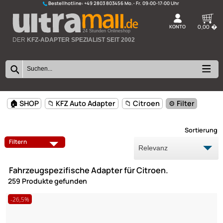
Bestellhotline:
+49 2803 803456
K
24 Stunden Onlineshop
DER
KFZ-ADAPTER SPEZIALIST SEIT 2002
🏠 SHOP
📁 KFZ Auto Adapter
📁 Citroen
⚙️ Filter
Sort
ANTENNEN
ANTENNENADAPTER
Filtern
AUX USB ADAPTER
CAN-BUS
Fahrzeugspezifische Adapter für Citroen.
FREISPRECH ADAPTER
LAUTSPRECHER
259 Produkte gefunden
-26,5%