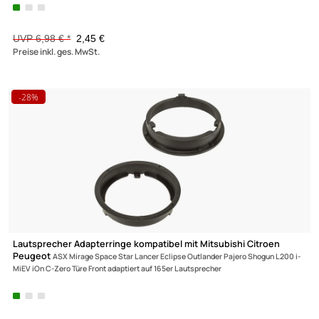
Fakra (M) Antennenadapter Stecker auf DIN (M) Stecker
kompatibel mit
Audi BMW Citroen Dacia Fiat Ford Opel Mercedes Peugeot
Renault Seat Skoda VW
UVP 6,98 € *
2,45 €
Preise inkl. ges. MwSt.
-28%