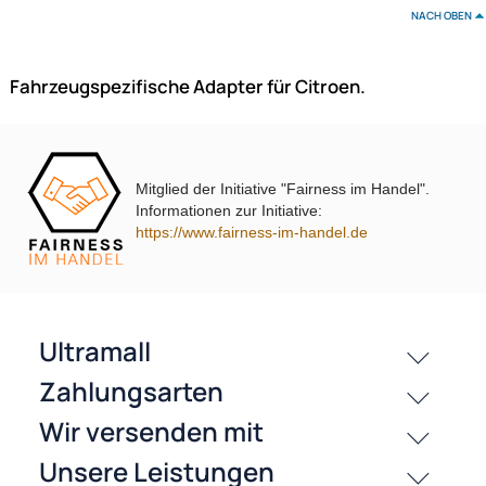
C2 C3 C4 C5 C8 Berlingo DS3 Jumpy ab Bj. 2007 adaptiert auf Clarion
109,95 €
Preise inkl. ges. MwSt.
Mitglied der Initiative "Fairness im Handel".
Informationen zur Initiative:
-20,1%
https://www.fairness-im-handel.de
ACV Doppel DIN Radioblende kompatibel mit Citroen Fiat Peug
Ducato
Jumper Boxer (250) 2-DIN schwarz ab Bj. 2006