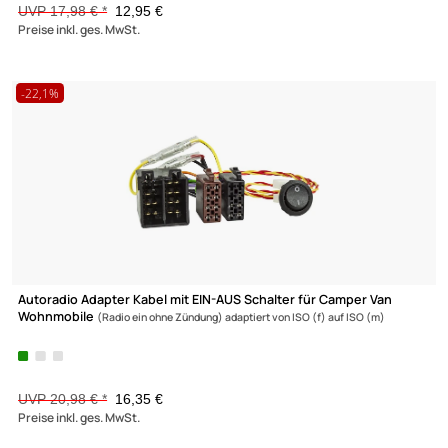
Lautsprecher Adapterringe kompatibel mit Mitsubishi Citroen
Peugeot
ASX Mirage Space Star Lancer Eclipse Outlander Pajero Shogun L20
MiEV iOn C-Zero Türe Front adaptiert auf 165er Lautsprecher
UVP 17,98 € *
12,95 €
Preise inkl. ges. MwSt.
-22,1%