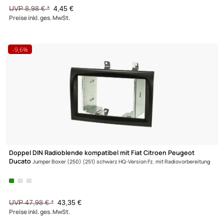
ISO-Buchse auf ISO-Stecker Verlängerung Spannung 8-pol. 19
Klemme
15/30 gedreht
UVP 7,98 € *
3,45 €
Preise inkl. ges. MwSt.
-50,4%