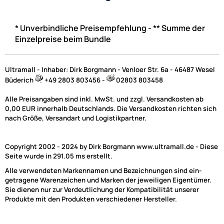
* Unverbindliche Preisempfehlung - ** Summe der
Einzelpreise beim Bundle
UVP 49,99 € *
39,95 €
Preise inkl. ges. MwSt.
Ultramall - Inhaber: Dirk Borgmann - Venloer Str. 6a - 46487 Wesel
Büderich
+49 2803 803456 -
02803 803458
Alle Preisangaben sind inkl. MwSt. und zzgl. Versandkosten ab
0,00 EUR innerhalb Deutschlands. Die Versandkosten richten sich
nach Größe, Versandart und Logistikpartner.
Copyright 2002 - 2024 by Dirk Borgmann www.ultramall.de - Diese
Seite wurde in 291.05 ms erstellt.
Alle verwendeten Markennamen und Bezeichnungen sind ein-
getragene Warenzeichen und Marken der jeweiligen Eigentümer.
Sie dienen nur zur Verdeutlichung der Kompatibilität unserer
Produkte mit den Produkten verschiedener Hersteller.
CHP Radioblende kompatibel mit Toyota Citroen Peugeot Aygo
C1 108 2-DIN Piano Lack schwarz ab Bj. 2014