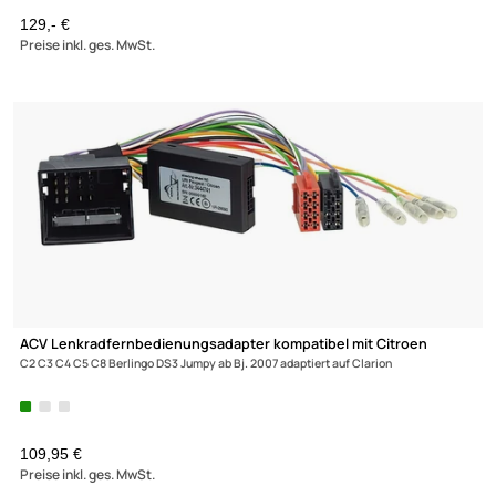
CAN Bus Adapter Lenkrad Interface CX401 kompatibel mit Citr
Peugeot
Fiat Toyota Citroen Quadlock LFB Zündplus Speedpuls Rückwärtsg
adaptiert auf ISO
89,95 €
Preise inkl. ges. MwSt.
-11,9%