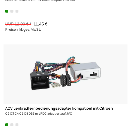
TA16.5-PRO Lautsprecher Einbau Set kompatibel mit Citroen
C2 C3 DS3 C5 C6 Xantia 165mm 2-Wege Koaxial System
29,95 €
Preise inkl. ges. MwSt.