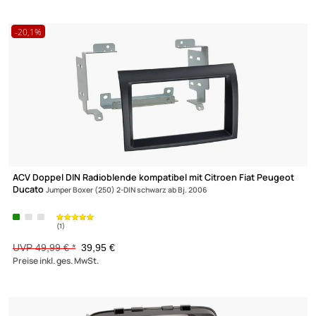
ACV Autoradio Adapter Kabel kompatibel mit Citroen Opel Peu
Toyota
Aircross C3 C4 Jumper Jumpy Dispatch Spacetourer 208 3008 Boxer
Expert Crossland Zafira Proace adaptiert auf ISO
UVP 12,99 € *
11,45 €
Preise inkl. ges. MwSt.