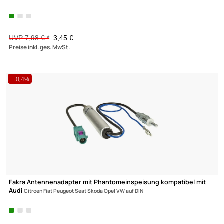
Radio Adapter Kabel kompatibel mit Citroen Peugeot Toyota Op
Jumper
Jumpy Proace ab 2016 56 Pin Version auf 16pol SO-Norn
UVP 13,98 € *
9,45 €
Preise inkl. ges. MwSt.
-56,8%