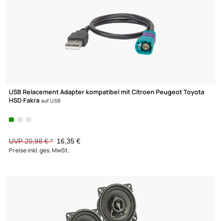
Doppel DIN Radioblende kompatibel mit Fiat Citroen Peugeot
Ducato
Jumper Boxer (250) (251) schwarz HQ-Version Fz. mit Radiovorberei
UVP 47,98 € *
43,35 €
Preise inkl. ges. MwSt.
-11,3%
Ultramall
Zahlungsarten
Wir versenden mit
(2)
Unsere Leistungen