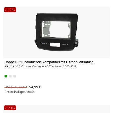
Fakra Antennenadapter mit Phantomeinspeisung kompatibel m
Audi
Citroen Fiat Peugeot Seat Skoda Opel VW auf DIN
UVP 8,98 € *
4,45 €
Preise inkl. ges. MwSt.
-9,6%