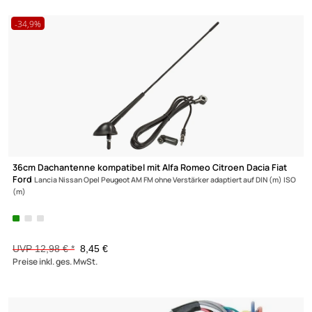
Autoradio Adapter Kabel mit EIN-AUS Schalter für Camper Van
Wohnmobile
(Radio ein ohne Zündung) adaptiert von ISO (f) auf ISO (m)
UVP 20,98 € *
16,35 €
Preise inkl. ges. MwSt.
-34,9%