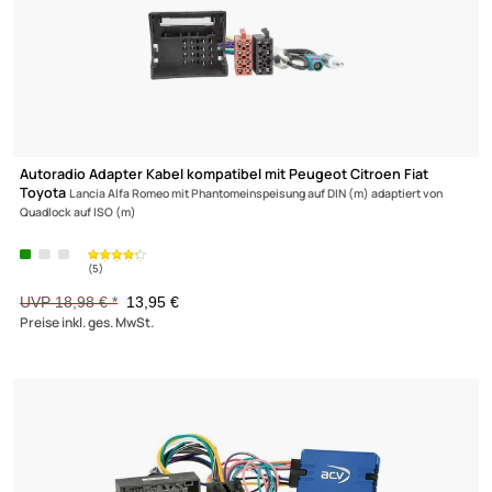
LAUTSPRECHERADAPTERKABEL
LAUTSPRECHER-ADAPTERRI
LENKRADINTERFACE
PARK DISTANCE CONTROLL
RÜCKFAHRKAMERA
RADIO ANSCHLUSSKABEL
RADIOBLENDE
Autoradio Adapter Kabel kompatibel mit Peugeot Citroen Fiat
Toyota
Lancia Alfa Romeo mit Phantomeinspeisung auf DIN (m) adaptiert von
Quadlock auf ISO (m)
UVP 18,98 € *
13,95 €
Preise inkl. ges. MwSt.