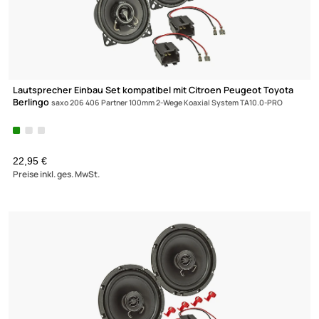
Doppel DIN Radioblende kompatibel mit Citroen Mitsubishi
Peugeot
C-Crosser Outlander 4007 schwarz 2007-2012
UVP 61,98 € *
54,99 €
Preise inkl. ges. MwSt.
-22,1%