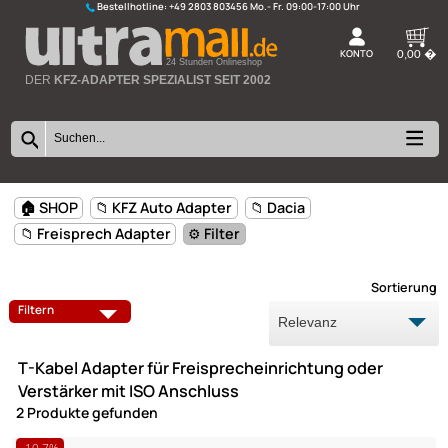
Bestellhotline:
+49 2803 803456
K
24 Stunden Onlineshop
DER
KFZ-ADAPTER SPEZIALIST SEIT 2002
🏠 SHOP
📁 KFZ Auto Adapter
📁 Dacia
📁 Freisprech Adapter
⚙️ Filter
Sort
ANTENNEN
ANTENNENADAPTER
Filtern
FREISPRECH ADAPTER
LAUTSPRECHER
T-Kabel Adapter für Freisprecheinrichtung oder
LAUTSPRECHERADAPTERKABEL
LAUTSPRECHER-ADAPTERRI
Verstärker mit ISO Anschluss