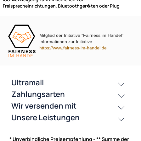
NAC
T-Kabel Adapter für Freisprecheinrichtung oder
Verstärker mit ISO Anschluss
Mitglied der Initiative "Fairness im Handel".
Informationen zur Initiative:
ISO-Abzweigung zum Einschleifen von
https://www.fairness-im-handel.de
Freisprecheinrichtungen, Bluetoothger�ten oder Plug
* Unverbindliche Preisempfehlung - ** Summe der