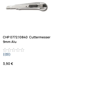
CHP 0772.10840 Cuttermesser
9mm Alu
((0))
3,90 €