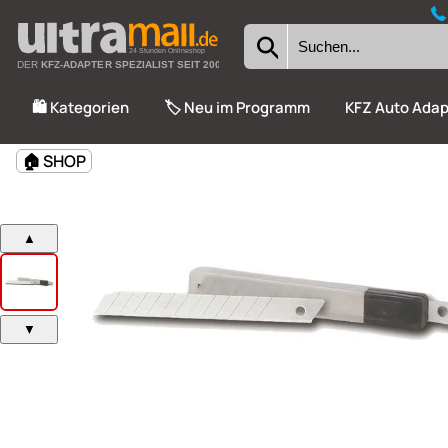
24 Stunden Onlineshop
DER
KFZ-ADAPTER SPEZIALIST SEIT 2002
🛍️ Kategorien
🏷️ Neu im Programm
KFZ Auto Adap
🏠 SHOP
▲
▼