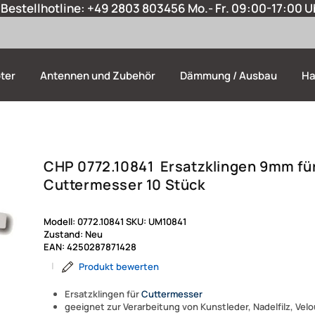
Bestellhotline:
+49 2803 803456
Mo.- Fr. 09:00-17:00 U
ter
Antennen und Zubehör
Dämmung / Ausbau
Ha
CHP 0772.10841 Ersatzklingen 9mm fü
Cuttermesser 10 Stück
Modell:
0772.10841
SKU:
UM10841
Zustand:
Neu
EAN:
4250287871428
|
Produkt bewerten
Ersatzklingen für
Cuttermesser
geeignet zur Verarbeitung von Kunstleder, Nadelfilz, Velo