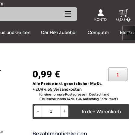
hr
KONTO
0,00 �
us und Garten
Car HiFi Zubehör
Computer
Elektr
▶
r
0,99 €
i
Alle Preise inkl. gesetzlicher MwSt.
+ EUR 4,55 Versandkosten
für eine normale Postadresse in Deutschland
(Deutsche Inseln 14,90 EUR Aufschlag / pro Paket)
In den Warenkorb
-
+
ur
Bezahlmöglichkeiten