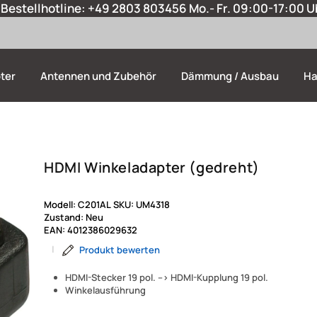
Bestellhotline:
+49 2803 803456
Mo.- Fr. 09:00-17:00 U
ter
Antennen und Zubehör
Dämmung / Ausbau
Ha
HDMI Winkeladapter (gedreht)
Modell:
C201AL
SKU:
UM4318
Zustand:
Neu
EAN:
4012386029632
|
Produkt bewerten
HDMI-Stecker 19 pol. --> HDMI-Kupplung 19 pol.
Winkelausführung