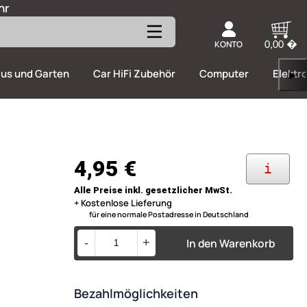
hr
KONTO
0,00 �
us und Garten
Car HiFi Zubehör
Computer
Elektr
▶
4,95 €
i
Alle Preise inkl. gesetzlicher MwSt.
+ Kostenlose Lieferung
für eine normale Postadresse in Deutschland
In den Warenkorb
-
+
Bezahlmöglichkeiten