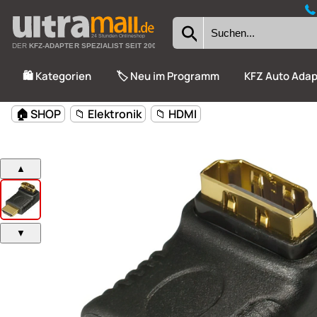
24 Stunden Onlineshop
DER
KFZ-ADAPTER SPEZIALIST SEIT 2002
🛍️ Kategorien
🏷️ Neu im Programm
KFZ Auto Adap
🏠 SHOP
📁 Elektronik
📁 HDMI
▲
▼