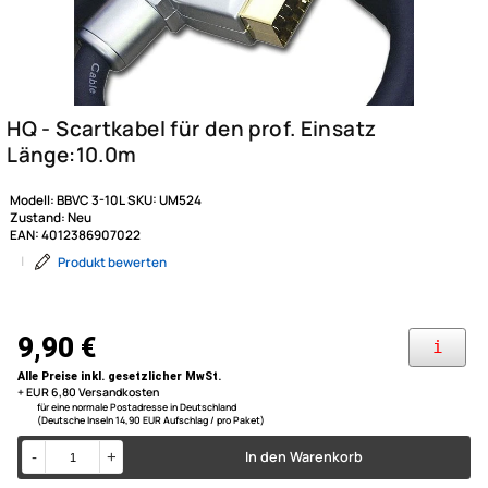
Modell:
BBVC 3-10L
SKU:
UM524
Zustand:
Neu
EAN:
4012386907022
|
Produkt bewerten