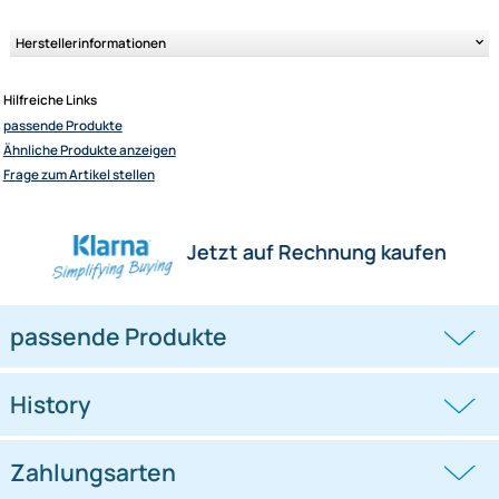
Übertragung von Audio- und Videosignalen.
Jede Leitung doppelt abgeschirmt
Voll beschaltet
24K Gold überzogene Metallstecker
99,99% Saustoff freie Kupferleitungen (OFC)
SVHS und RGB tauglich
geeignet für alle Geräte (DVD, TV, SAT, S-VIDEO,
VIDEO, AV-Verstärker uvm..)
Herstellerinformationen
Hilfreiche Links
passende Produkte
Ähnliche Produkte anzeigen
Frage zum Artikel stellen