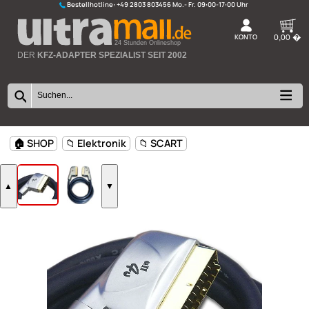
Bestellhotline:
+49 2803 803456
K
24 Stunden Onlineshop
DER
KFZ-ADAPTER SPEZIALIST SEIT 2002
🏠 SHOP
📁 Elektronik
📁 SCART
▲
▼