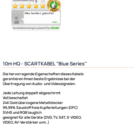
Ähnliche Produkte anzeigen
Ultramall
Zahlungsarten
Wir versenden mit
10m HQ - SCARTKABEL "Blue Series"
Unsere Leistungen
Die hervorragende Eigenschaften dieses Kabels
garantieren Ihnen beste Ergebnisse bei der