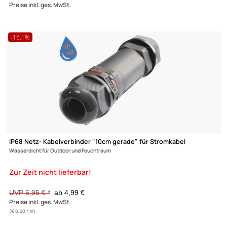
24,95 €
Preise inkl. ges. MwSt.
Netzkabel auf 1x 3pol. IEC-Kupplung 0772.02743 Länge: 2m