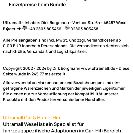
Einzelpreise beim Bundle
Preise inkl. ges. MwSt.
Ultramall - Inhaber: Dirk Borgmann - Venloer Str. 6a - 46487 Wesel
B�derich
+49 2803 803456 -
02803 803458
Alle Preisangaben sind inkl. MwSt. und zzgl. Versandkosten ab
0,00 EUR innerhalb Deutschlands. Die Versandkosten richten sich
nach Größe, Versandart und Logistikpartner.
Copyright 2002 - 2024 by Dirk Borgmann www.ultramall.de - Diese
Seite wurde in 245.77 ms erstellt.
Alle verwendeten Markennamen und Bezeichnungen sind ein-
getragene Warenzeichen und Marken der jeweiligen Eigentümer.
Sie dienen nur zur Verdeutlichung der Kompatibilität unserer
Mechanischer Handzähler / Stückzähler Klicker Counter mit
Produkte mit den Produkten verschiedener Hersteller.
Tischfuß
0772.03487
Ultramall Car & Home-Hifi
Ultramall Wesel ist ein Spezialist für
ab 4,65 €
fahrzeugspezifische Adaptionen im Car-Hifi Bereich.