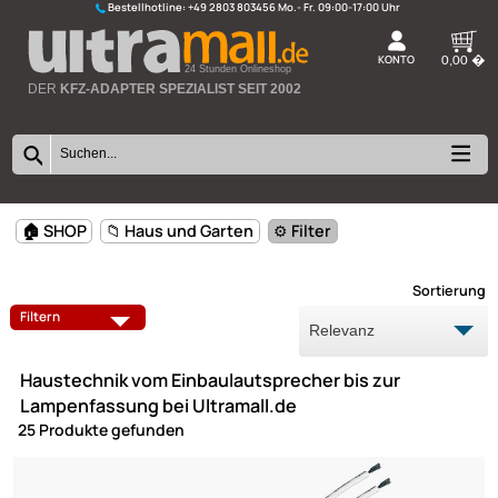
Bestellhotline:
+49 2803 803456
K
24 Stunden Onlineshop
DER
KFZ-ADAPTER SPEZIALIST SEIT 2002
🏠 SHOP
📁 Haus und Garten
⚙️ Filter
Sort
DECKENLAUTSPRECHER
ELEKTROINSTALLATION
Filtern
LAMPEN
LAMPENFASSUNGEN
Haustechnik vom Einbaulautsprecher bis zur
NETZKABEL
REISEADAPTER
Lampenfassung bei Ultramall.de
25 Produkte gefunden