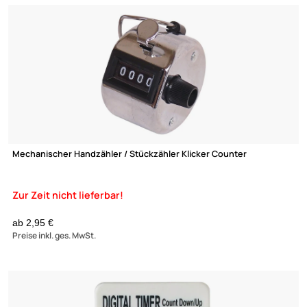
5,95 €
(3)
Preise inkl. ges. MwSt.
Sintron Magnetics Magnetischer Tassenhalter Becherhalter au
Kunststoff