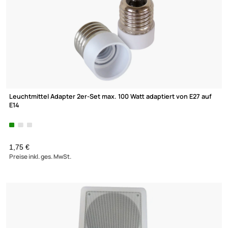
Wand- und Decken-Einbau-Lautsprecher für ELA Anlagen 16.5 
weis -
reduziertes Einzelstück
9,95 €
Preise inkl. ges. MwSt.