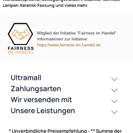
ab 2,95 €
Preise inkl. ges. MwSt.
Mitglied der Initiative "Fairness im Handel".
Informationen zur Initiative:
https://www.fairness-im-handel.de
Blanko Digital Timer-Count Down Zähler + Bedienungsanleitun
* Unverbindliche Preisempfehlung - ** Summe der
ab 4,95 €