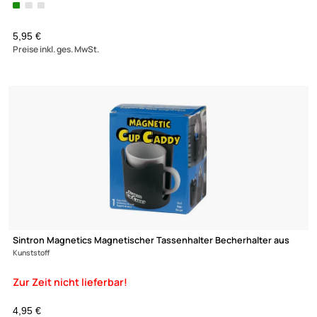
1,85 €
Preise inkl. ges. MwSt.
Einbaulautsprecher 2-Wege 2x16.5 cm weiß 150Watt Decken W
Lautsprecher - reduziertes Einzelstück