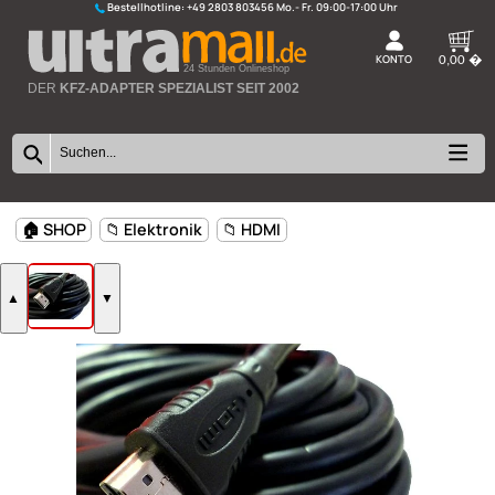
Bestellhotline:
+49 2803 803456
K
24 Stunden Onlineshop
DER
KFZ-ADAPTER SPEZIALIST SEIT 2002
🏠 SHOP
📁 Elektronik
📁 HDMI
▲
▼