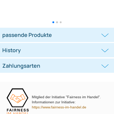
0.5m High Speed HDMI Audio /
1.5m High Speed HDMI Audio /
Video Kabel Länge: 0.5m
Video Kabel
((0))
((0))
0,99 €
1,49 €
Mitglied der Initiative "Fairness im Handel".
Informationen zur Initiative:
https://www.fairness-im-handel.de