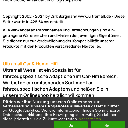
nach Größe, Versandart und Logistikpartner.
Copyright 2002 - 2024 by Dirk Borgmann www.ultramall.de - Diese
Seite wurde in 426.64 ms erstellt.
Alle verwendeten Markennamen und Bezeichnungen sind ein-
getragene Warenzeichen und Marken der jeweiligen Eigentümer.
Sie dienen nur zur Verdeutlichung der Kompatibilität unserer
Produkte mit den Produkten verschiedener Hersteller.
Ultramall Car & Home-Hifi
Ultramall Wesel ist ein Spezialist für
fahrzeugspezifische Adaptionen im Car-Hifi Bereich.
Wir bieten ein umfassendes Sortiment an
fahrzeuspezifischen Adaptern und heißen Sie in
unserem Onlineshop herzlich willkommen!
Venloer Str. 6a
46487
Wesel
Nordrhein-Westfalen
Dürfen wir Ihre Nutzung unseres Onlineshops zur
Dürfen wir Ihre Nutzung unseres Onlineshops zur
Verbesserung unseres Angebotes auswerten?
Verbesserung unseres Angebotes auswerten?
Hierfür nutzen
Hierfür nutzen
Telefon:
02803-803456
Bürozeiten: Montag-Freitag:
wir Google Analytics. Weitere Informationen finden Sie in unserer
wir Google Analytics. Weitere Informationen finden Sie in unserer
(Abholung nur nach Vereinbarung möglich!)
8:00 Uhr -
Datenschutzerklärung. Ihre Einwilligung ist freiwillig, Sie können
Datenschutzerklärung. Ihre Einwilligung ist freiwillig, Sie können
diese jederzeit für die Zukunft widerrufen.
diese jederzeit für die Zukunft widerrufen.
mehr erfahren
mehr erfahren
17:00 Uhr
Ja
Ja
Nein
Nein