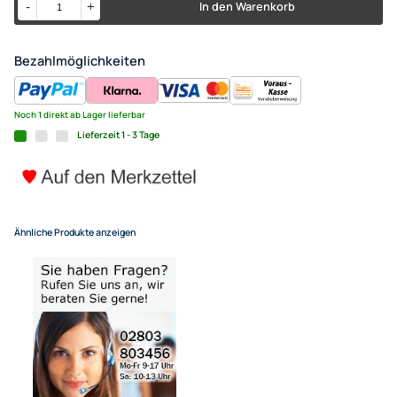
High Speed HDMI Audio / Vid
0772.04319 Länge: 7.0m
12,95 €
Alle Preise inkl. gesetzlicher MwSt.
+ Kostenlose Lieferung
für eine normale Postadresse in Deutschland
In den Warenkorb
-
+
Bezahlmöglichkeiten
Noch 1 direkt ab Lager lieferbar
Lieferzeit 1 - 3 Tage