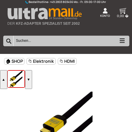
Bestellhotline:
+49 2803 803456
K
24 Stunden Onlineshop
DER
KFZ-ADAPTER SPEZIALIST SEIT 2002
🏠 SHOP
📁 Elektronik
📁 HDMI
▲
▼