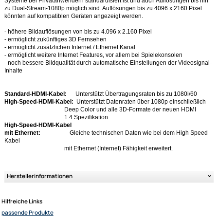
die Zukunft !
Mit dieser Version investieren Sie in ...
Diese neue Spezifikation integriert einen Datenkanal ins HDMI-Kabel,
der bidirektionale Hochgeschwindigkeitskommunikation erlaubt. Eine
Verbindung mit einer Transferrate von bis zu 100 Mbit/s ist dann kein Pr
mehr.
(bidirektional: Datenübertragungen können gleichzeitig in beiden Richt
Punkt zu Punkt ausgetauscht werden)
Diese zusätzliche Leitung soll dafür sorgen das der Übertragungsweg fü
Systeme bei Privatanwendern standardisiert ist und auch Auflösungen bi
zu Dual-Stream-1080p möglich sind. Auflösungen bis zu 4096 x 2160 Pi
könnten auf kompatiblen Geräten angezeigt werden.
- höhere Bildauflösungen von bis zu 4.096 x 2.160 Pixel
- ermöglicht zukünftiges 3D Fernsehen
- ermöglicht zusätzlichen Internet / Ethernet Kanal
- ermöglicht weitere Internet Features, vor allem bei Spielekonsolen
- noch bessere Bildqualität durch automatische Einstellungen der Videos
Inhalte
Ultramall
Standard-HDMI-Kabel:
Unterstützt Übertragungsraten bis zu 1080i/6
High-Speed-HDMI-Kabel:
Unterstützt Datenraten über 1080p einschließ
Zahlungsarten