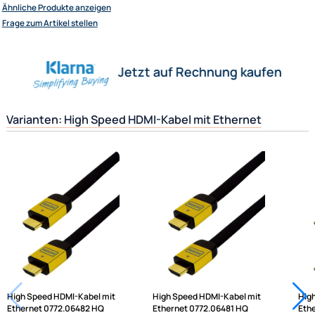
Deep Color und alle 3D-Formate der neuen HDM
Wir versenden mit
1.4 Spezifikation
Unsere Leistungen
High-Speed-HDMI-Kabel
mit Ethernet:
Gleiche technischen Daten wie bei dem High S
Kabel
mit Ethernet (Internet) Fähigkeit erweitert.
Herstellerinformationen
Hilfreiche Links
passende Produkte
Ähnliche Produkte anzeigen
Frage zum Artikel stellen
Jetzt auf Rechnung kaufen
Varianten: High Speed HDMI-Kabel mit Ethernet