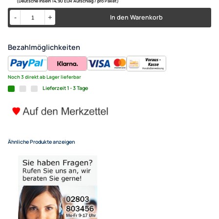
High Speed HDMI-Kabel mit E
0772.06481 HQ Flachkabel 3
13,50 €
Alle Preise inkl. gesetzlicher MwSt.
+ EUR 4,55 Versandkosten
für eine normale Postadresse in Deutschland
(Deutsche Inseln 14,90 EUR Aufschlag / pro Paket)
In den Warenkorb
-
+
Bezahlmöglichkeiten
Noch 3 direkt ab Lager lieferbar
Lieferzeit 1 - 3 Tage