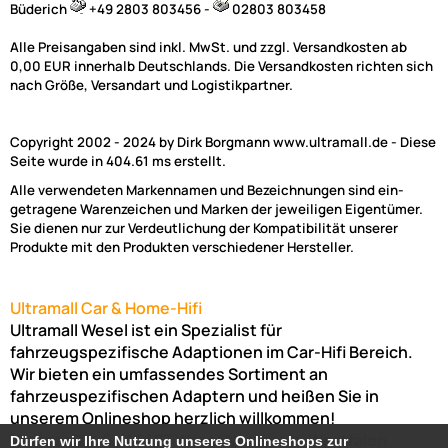
Büderich
+49 2803 803456 -
02803 803458
Alle Preisangaben sind inkl. MwSt. und zzgl. Versandkosten ab
0,00 EUR innerhalb Deutschlands. Die Versandkosten richten sich
nach Größe, Versandart und Logistikpartner.
Copyright 2002 - 2024 by Dirk Borgmann www.ultramall.de - Diese
Seite wurde in 404.61 ms erstellt.
Alle verwendeten Markennamen und Bezeichnungen sind ein-
getragene Warenzeichen und Marken der jeweiligen Eigentümer.
Sie dienen nur zur Verdeutlichung der Kompatibilität unserer
Produkte mit den Produkten verschiedener Hersteller.
Ultramall Car & Home-Hifi
Ultramall Wesel ist ein Spezialist für
fahrzeugspezifische Adaptionen im Car-Hifi Bereich.
Wir bieten ein umfassendes Sortiment an
fahrzeuspezifischen Adaptern und heißen Sie in
unserem Onlineshop herzlich willkommen!
Venloer Str. 6a
46487
Wesel
Nordrhein-Westfalen
Dürfen wir Ihre Nutzung unseres Onlineshops zur
Dürfen wir Ihre Nutzung unseres Onlineshops zur