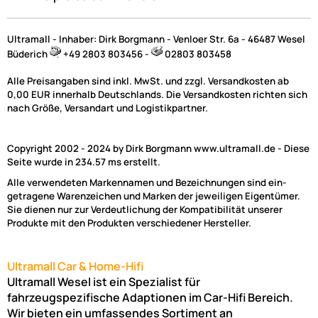
Preise inkl. ges. MwSt.
Ultramall - Inhaber: Dirk Borgmann - Venloer Str. 6a - 46487 Wesel
Büderich
+49 2803 803456 -
02803 803458
Alle Preisangaben sind inkl. MwSt. und zzgl. Versandkosten ab
0,00 EUR innerhalb Deutschlands. Die Versandkosten richten sich
nach Größe, Versandart und Logistikpartner.
Zur Zeit nicht lieferbar!
Copyright 2002 - 2024 by Dirk Borgmann www.ultramall.de - Diese
Seite wurde in 234.57 ms erstellt.
Alle verwendeten Markennamen und Bezeichnungen sind ein-
getragene Warenzeichen und Marken der jeweiligen Eigentümer.
Sie dienen nur zur Verdeutlichung der Kompatibilität unserer
Produkte mit den Produkten verschiedener Hersteller.
Radioblende kompatibel mit Iveco Daily 2-DIN-Set silber ab Bj. 
Ultramall Car & Home-Hifi
Ultramall Wesel ist ein Spezialist für
fahrzeugspezifische Adaptionen im Car-Hifi Bereich.
59,- €
Wir bieten ein umfassendes Sortiment an