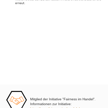
Fehler und wiederholen.
Klicken Sie auf den Zurück-Button Ihres Browsers und suchen 
erneut.
Ultramall
Zahlungsarten
Wir versenden mit
Unsere Leistungen
Mitglied der Initiative "Fairness im Handel".
Informationen zur Initiative: