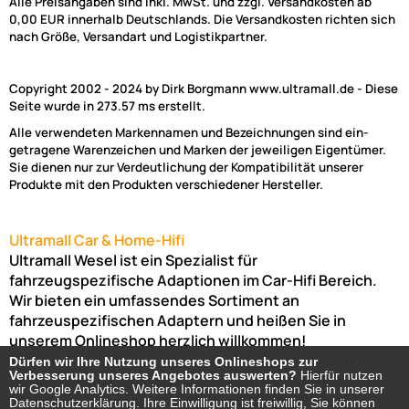
Alle Preisangaben sind inkl. MwSt. und zzgl. Versandkosten ab
0,00 EUR innerhalb Deutschlands. Die Versandkosten richten sich
nach Größe, Versandart und Logistikpartner.
Copyright 2002 - 2024 by Dirk Borgmann www.ultramall.de - Diese
Seite wurde in 273.57 ms erstellt.
Alle verwendeten Markennamen und Bezeichnungen sind ein-
getragene Warenzeichen und Marken der jeweiligen Eigentümer.
Sie dienen nur zur Verdeutlichung der Kompatibilität unserer
Produkte mit den Produkten verschiedener Hersteller.
Ultramall Car & Home-Hifi
Ultramall Wesel ist ein Spezialist für
fahrzeugspezifische Adaptionen im Car-Hifi Bereich.
Wir bieten ein umfassendes Sortiment an
fahrzeuspezifischen Adaptern und heißen Sie in
unserem Onlineshop herzlich willkommen!
Venloer Str. 6a
46487
Wesel
Nordrhein-Westfalen
Dürfen wir Ihre Nutzung unseres Onlineshops zur
Dürfen wir Ihre Nutzung unseres Onlineshops zur
Verbesserung unseres Angebotes auswerten?
Verbesserung unseres Angebotes auswerten?
Hierfür nutzen
Hierfür nutzen
Telefon:
02803-803456
Bürozeiten: Montag-Freitag:
wir Google Analytics. Weitere Informationen finden Sie in unserer
wir Google Analytics. Weitere Informationen finden Sie in unserer
(Abholung nur nach Vereinbarung möglich!)
8:00 Uhr -
Datenschutzerklärung. Ihre Einwilligung ist freiwillig, Sie können
Datenschutzerklärung. Ihre Einwilligung ist freiwillig, Sie können