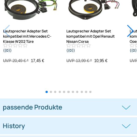
Jetzt auf Rechnung kaufen
Varianten: Lautsprecher Adapter Set
-14,8%
-21,7%
Lautsprecher Adapter Set
Lautsprecher Adapter Set
kompatibel mit Mercedes C-
kompatibel mit Opel Renault
Klasse W202 Türe
Nissan Corsa
((0))
((0))
Front Ringe + Adapterkabel adaptiert
Combo Tigra Meriva Vivaro Trafic