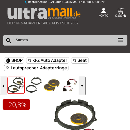
Bestellhotline:
+49 2803 803456
K
24 Stunden Onlineshop
DER
KFZ-ADAPTER SPEZIALIST SEIT 2002
-20,3%
🏠 SHOP
📁 KFZ Auto Adapter
📁 Seat
📁 Lautsprecher-Adapterringe
▲
▼