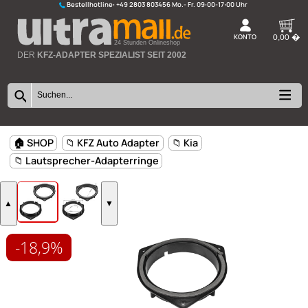
Bestellhotline:
+49 2803 803456
K
24 Stunden Onlineshop
DER
KFZ-ADAPTER SPEZIALIST SEIT 2002
-18,9%
🏠 SHOP
📁 KFZ Auto Adapter
📁 Kia
📁 Lautsprecher-Adapterringe
▲
▼