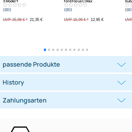
-17,8%
-19%
Lautsprecher Adapterringe
SOLID Lautsprecher
kompatibel mit Tesla Model
Adapterringe kompatibel mit
3 Model Y
Ford Focus C.Max
((0))
((0))
adaptiert auf 165er Lautsprecher
Transit Custom ab 2013 adaptiert auf
165er Lautsprecher
UVP 25,98 € *
21,35 €
UVP 15,99 € *
12,95 €