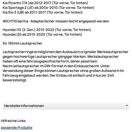
Lautsprecheradapter / Lautsprecherringe passend
165er DIN Lautsprecher
Kia Picanto (TA )ab 2012-2017 (Tür vorne, Tür hinten)
Kia Sportage 2 (JE) ab 2004-2010 (Tür vorne, Tür hinten)
Kia Rio 3 (UB) ab 2011-2017 (Tür vorne, Tür hinten)
WICHTIG bei Kia : Adapterlöcher müssen leicht angepasst werden
Hyundai i10 (2. Gen.) 2013-2022 (Tür vorne, Tür hinten)
Hyundai i20 ab 2015-2020 (Tür vorne, Tür hinten)
für 165mm Lautsprecher
Lautsprecherringe ermöglichen den Austausch originaler Werkslautsp
Ultramall
gegen hochwertige Lautsprecher gängiger Marken. Werkslautsprecher
haben oft eine fahrzeugspezifische Form, daher passt kein
Zahlungsarten