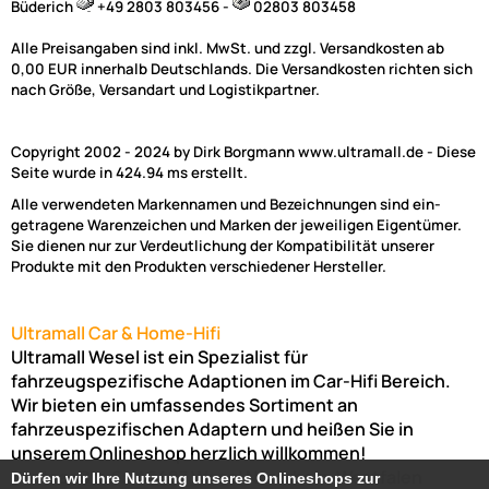
Büderich
+49 2803 803456 -
02803 803458
Alle Preisangaben sind inkl. MwSt. und zzgl. Versandkosten ab
0,00 EUR innerhalb Deutschlands. Die Versandkosten richten sich
nach Größe, Versandart und Logistikpartner.
Copyright 2002 - 2024 by Dirk Borgmann www.ultramall.de - Diese
Seite wurde in 424.94 ms erstellt.
Alle verwendeten Markennamen und Bezeichnungen sind ein-
getragene Warenzeichen und Marken der jeweiligen Eigentümer.
Sie dienen nur zur Verdeutlichung der Kompatibilität unserer
Produkte mit den Produkten verschiedener Hersteller.
Ultramall Car & Home-Hifi
Ultramall Wesel ist ein Spezialist für
fahrzeugspezifische Adaptionen im Car-Hifi Bereich.
Wir bieten ein umfassendes Sortiment an
fahrzeuspezifischen Adaptern und heißen Sie in
unserem Onlineshop herzlich willkommen!
Venloer Str. 6a
46487
Wesel
Nordrhein-Westfalen
Dürfen wir Ihre Nutzung unseres Onlineshops zur
Dürfen wir Ihre Nutzung unseres Onlineshops zur