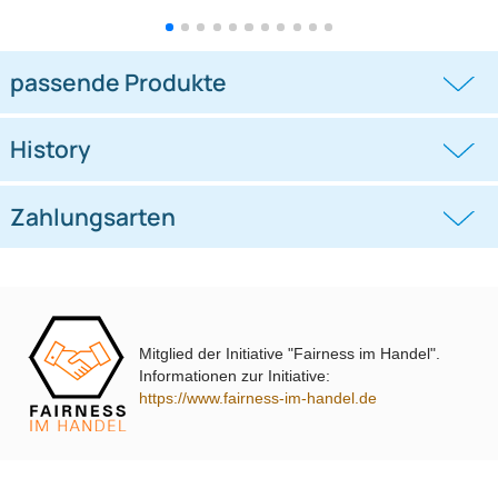
Lautsprecher Adapterringe
SOLID Lautsprecher
kompatibel mit Tesla Model
Adapterringe kompatibel mit
3 Model Y
Ford Focus C.Max
((0))
((0))
adaptiert auf 165er Lautsprecher
Transit Custom ab 2013 adaptiert auf
165er Lautsprecher
UVP 25,98 € *
21,35 €
UVP 15,99 € *
12,95 €
Mitglied der Initiative "Fairness im Handel".
Informationen zur Initiative:
https://www.fairness-im-handel.de
passende Produkte