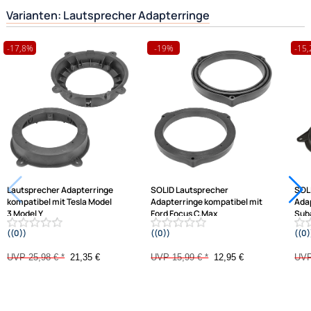
Hilfreiche Links
passende Produkte
Ähnliche Produkte anzeigen
Frage zum Artikel stellen
Jetzt auf Rechnung kaufen
Varianten: Lautsprecher Adapterringe
-17,8%
-19%