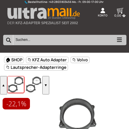
Bestellhotline:
+49 2803 803456
K
24 Stunden Onlineshop
DER
KFZ-ADAPTER SPEZIALIST SEIT 2002
-22,1%
🏠 SHOP
📁 KFZ Auto Adapter
📁 Volvo
📁 Lautsprecher-Adapterringe
▲
▼