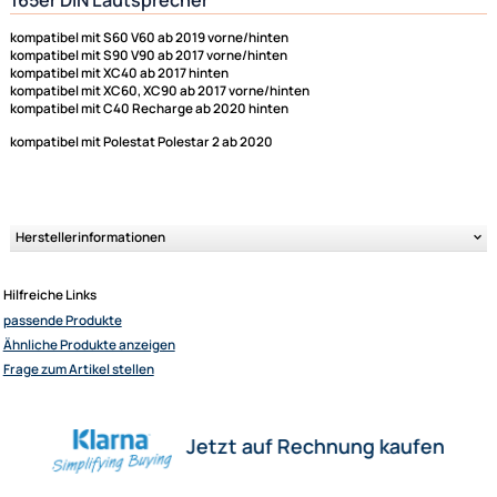
Lautsprecheradapter / Lautsprecherringe passend
165er DIN Lautsprecher
kompatibel mit S60 V60 ab 2019 vorne/hinten
kompatibel mit S90 V90 ab 2017 vorne/hinten
kompatibel mit XC40 ab 2017 hinten
kompatibel mit XC60, XC90 ab 2017 vorne/hinten
kompatibel mit C40 Recharge ab 2020 hinten
Ultramall
Zahlungsarten
kompatibel mit Polestat Polestar 2 ab 2020
Wir versenden mit
Unsere Leistungen
Herstellerinformationen