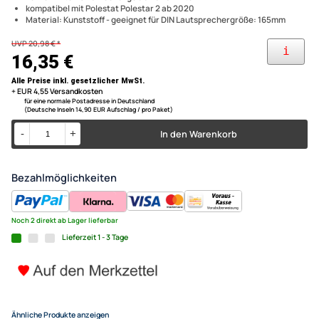
Austausch der originalen Werkslautsprecher gegen
hochwertigere 165er DIN Speaker gängiger Marken
Lautsprecher Adapterringe k
kompatibel mit S60 V60 ab 2019 vorne/hinten S90 V90 ab 2017
vorne/hinten
Volvo Polestat S60 V60 S90
kompatibel mit XC40 ab 2017 hinten XC60, XC90 ab 2017
vorne/hinten C40 Recharge ab 2020 hinten
XC90 Polestar 2 adaptiert auf
kompatibel mit Polestat Polestar 2 ab 2020
Material: Kunststoff - geeignet für DIN Lautsprechergröße: 165mm
Lautsprecher
UVP 20,98 € *
16,35 €
Alle Preise inkl. gesetzlicher MwSt.
+ EUR 4,55 Versandkosten
für eine normale Postadresse in Deutschland
(Deutsche Inseln 14,90 EUR Aufschlag / pro Paket)
In den Warenkorb
-
+