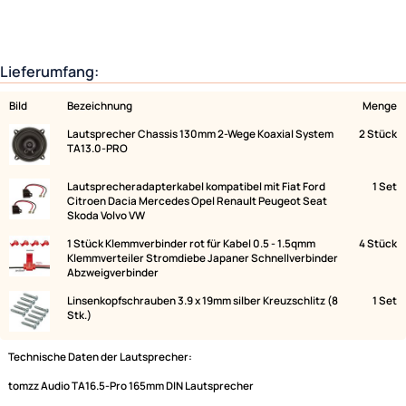
Lieferumfang:
Bild
Bezeichnung
Lautsprecher Chassis 130mm 2-Wege Koaxial System
2
TA13.0-PRO
Lautsprecheradapterkabel kompatibel mit Fiat Ford
Citroen Dacia Mercedes Opel Renault Peugeot Seat