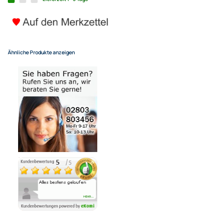
23,49 €
Alle Preise inkl. gesetzlicher MwSt.
+ EUR 6,80 Versandkosten
für eine normale Postadresse in Deutschland
(Deutsche Inseln 14,90 EUR Aufschlag / pro Paket)
In den Warenkorb
-
+
Bezahlmöglichkeiten
Noch 2 direkt ab Lager lieferbar
Lieferzeit 1 - 3 Tage
Ähnliche Produkte anzeigen