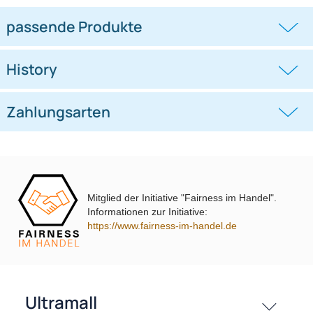
Lautsprecher Einbau Set
TA16.5-PRO Lautsprecher Einbau
kompatibel mit Lada Niva 130mm
Set kompatibel mit Fiat Lancia
2-Wege Koaxial
Stilo
((0))
((0))
System TA13.0-PRO
Bravo Croma Delta 165mm 2-Wege
Koaxial System
26,95 €
29,99 €
Mitglied der Initiative "Fairness im Handel".
Informationen zur Initiative:
https://www.fairness-im-handel.de
passende Produkte