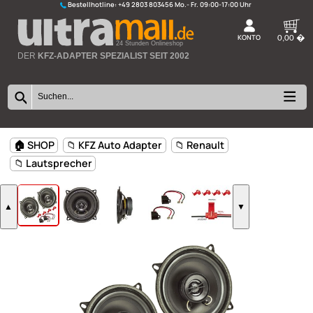
Bestellhotline:
+49 2803 803456
K
24 Stunden Onlineshop
DER
KFZ-ADAPTER SPEZIALIST SEIT 2002
🏠 SHOP
📁 KFZ Auto Adapter
📁 Renault
📁 Lautsprecher
▲
▼