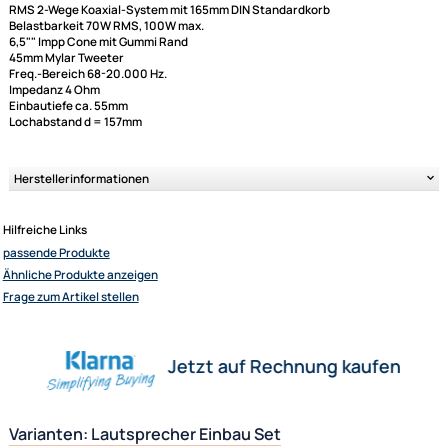
Skoda Volvo VW
1 Stück Klemmverbinder rot für Kabel 0.5 - 1.5qmm
4
Klemmverteiler Stromdiebe Japaner Schnellverbinder
Abzweigverbinder
Linsenkopfschrauben 3.9 x 19mm silber Kreuzschlitz (8
Ultramall
Stk.)
Zahlungsarten
Wir versenden mit
Technische Daten der Lautsprecher:
Unsere Leistungen
tomzz Audio
TA16.5-Pro 165mm DIN Lautsprecher
RMS 2-Wege Koaxial-System mit 165mm DIN Standardkorb
Belastbarkeit 70W RMS, 100W max.
6,5"" Impp Cone mit Gummi Rand
45mm Mylar Tweeter
Freq.-Bereich 68-20.000 Hz.
Impedanz 4 Ohm
Einbautiefe ca. 55mm
Lochabstand d = 157mm
Herstellerinformationen