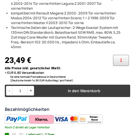
Setinhalt: 2 Stück Lautsprecher 2 Stück
Lautsprecheradapterkabel 4 Stück Kabelklemmen
Lautsprecher Einbau Set kom
kompatibel mit Renault Clio 4 2012-2014 Tür vorne Clio 3 2005-
2013 Tür vorne/hinten Twingo I 1993-1998 Twingo 1 Facelift 1998-
Renault Clio Twingo Laguna
2007 Tür vorne (130mm Vorbereitung muss vorhanden sein)
kompatibel mit Renault Clio 2 1998-2005 Tür vorne/hinten Espace
Espace Scenic 130mm 2-Wege
4 2002-2014 Tür vorne/hinten Laguna 2 2001-2007 Tür
vorne/hinten
TA13.0-PRO
kompatibel mit Renault Megane 2 2002-.2009 Tür vorne/hinten
Modus 2004-2012 Tür vorne/hinten Scenic 1 + 2 1996-2009 Tür
vorne/hinten Master II 2003-2010 Tür vorne
Technische Daten der Lautsprecher: 2-Wege Koaxial-System mit
130mm DIN Standardkorb. Belastbarkeit 50W RMS, max. 80W, 5,25
Zoll Impp Cone Woofer mit Gummi Rand, 30mm Mylar Tweeter,
Freq.-Bereich 102-20.000 Hz., Impedanz 4 Ohm, Einbautiefe ca.
45mm