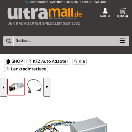
Bestellhotline:
+49 2803 803456
K
24 Stunden Onlineshop
DER
KFZ-ADAPTER SPEZIALIST SEIT 2002
🏠 SHOP
📁 KFZ Auto Adapter
📁 Kia
📁 Lenkradinterface
▲
▼