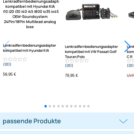
Frage zum Artikel stellen
Jetzt auf Rechnung kaufen
Varianten: Lenkradfernbedienungsadapter
-1,3%