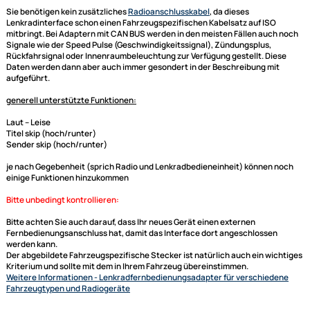
2012
ACV Adapterkabel / Lead für ACV (blaue Box) und
Connects2 Lenkradinterface adaptiert auf Pioneer
Dieser Lenkradfernbedienungsadapter für Ihr Kia Fahrzeug dient der
Adaptierung der Lenkrad Fernbedinung auf Ihr neues Radio von Pioneer
das Radio den entsprechenden Anschluß hat.
Sie benötigen kein zusätzliches
Radioanschlusskabel
, da dieses
Lenkradinterface
schon einen Fahrzeugspezifischen Kabelsatz auf ISO
mitbringt. Bei Adaptern mit CAN BUS werden in den meisten Fällen auch
Signale wie der Speed Pulse (Geschwindigkeitssignal), Zündungsplus,
Rückfahrsignal oder Innenraumbeleuchtung zur Verfügung gestellt. Die
Daten werden dann aber auch immer gesondert in der Beschreibung mi
aufgeführt.
generell unterstützte Funktionen:
Laut -- Leise
Titel skip (hoch/runter)
Sender skip (hoch/runter)