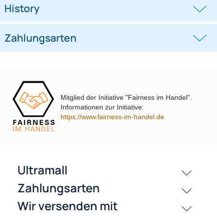
Lenkradfernbedienungsadapter
Lenkradfernbedienungsadapter
kompatibel mit Hyundai KIA
kompatibel mit VW Passat Golf
Touran Polo
((0))
((0))
i10 i20 i30 i40 i45 i800 ix35 ix45 ohne
UP Tiguan Quadlock
OEM-Soundsystem 24Pin/18Pin
59,95 €
79,95 €
Multilead analog lose
Mitglied der Initiative "Fairness im Handel".
Informationen zur Initiative:
https://www.fairness-im-handel.de
passende Produkte
History
Zahlungsarten