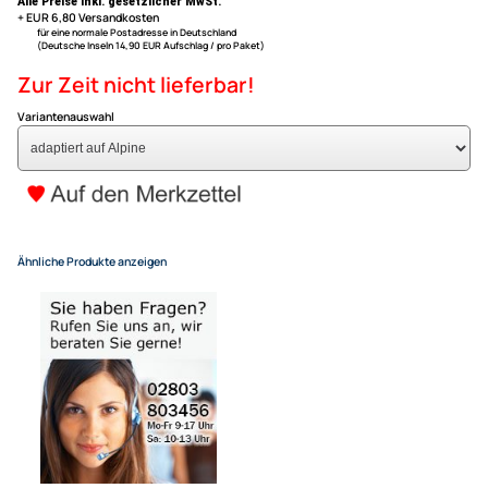
auf Alpine Autoradio´s
ACV Lenkradfernbedienungs
kompatibel mit Mazda 3 (BK) b
adaptiert auf Alpine
UVP 69,00 € *
59,95 €
Alle Preise inkl. gesetzlicher MwSt.
+ EUR 6,80 Versandkosten
für eine normale Postadresse in Deutschland
(Deutsche Inseln 14,90 EUR Aufschlag / pro Paket)
Zur Zeit nicht lieferbar!
Variantenauswahl