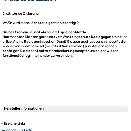
Sender skip (hoch/runter)
je nach Gegebenheit (sprich Radio und Lenkradbedieneinheit) k�nnen
einige Funktionen hinzukommen
Bitte unbedingt kontrollieren:
Bitte achten Sie auch darauf, dass Ihr neues Ger�t einen externen
Fernbedienungsanschluss hat, damit das Interface dort angeschlossen
werden kann.
Der abgebildete Fahrzeugspezifische Stecker ist nat�rlich auch ein
wichtiges Kriterium und sollte mit dem in Ihrem Fahrzeug �bereinstimm
Weitere Informationen
- Lenkradfernbedienungsadapter f�r verschie
Fahrzeugtypen und Radioger�te
Ergänzende Erklärung:
Ultramall
Wofür wird dieser Adapter eigentlich benötigt ?
Zahlungsarten
Sie besitzen ein neues Fahrzeug z. Bsp. einen Mazda.
Wir versenden mit
Nun möchten Sie aber gerne das vom Werk eingebaute Radio gegen ein
Unsere Leistungen
z. Bsp. Alpine Radio austauschen. Damit Sie aber auch später das neue 
wieder von Ihrem Lenkrad ( Multifunktionslenkrad ) aus steuern können,
benötigen Sie diesen Lenkradfernbedienungsadapter um beides wieder