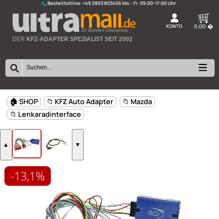
Bestellhotline:
+49 2803 803456
K
24 Stunden Onlineshop
DER
KFZ-ADAPTER SPEZIALIST SEIT 2002
-13,1%
🏠 SHOP
📁 KFZ Auto Adapter
📁 Mazda
📁 Lenkaradinterface
▲
▼