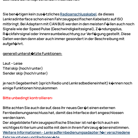
ACV Lenkradfernbedienungsadapter Mazda 3 (BK) ab
Bj. 2009
ACV Adapterkabel (blaue Box) und Connects2
Lenkradinterface adaptiert auf Alpine
Dieser Lenkradfernbedienungsadapter für Ihr Mazda Fahrzeug dient de
Adaptierung der Lenkrad Fernbedienung auf Ihr neues Radio von Alpine 
das Radio den entsprechenden Anschluß hat.
Sie ben�tigen kein zus�tzliches
Radioanschlusskabel
, da dieses
Lenkradinterface
schon einen Fahrzeugspezifischen Kabelsatz auf ISO
mitbringt. Bei Adaptern mit CAN BUS werden in den meisten F�llen auc
Signale wie der Speed Pulse (Geschwindigkeitssignal), Z�ndungsplus,
R�ckfahrsignal oder Innenraumbeleuchtung zur Verf�gung gestellt. D
Daten werden dann aber auch immer gesondert in der Beschreibung mi
aufgef�hrt.
generell unterst�tzte Funktionen:
Laut -- Leise
Titel skip (hoch/runter)