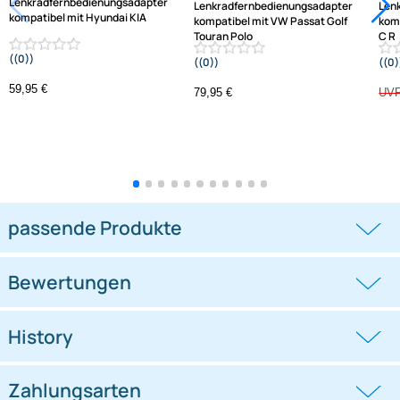
Jetzt auf Rechnung kaufen
Varianten: Lenkradfernbedienungsadapter
-1,3%
Lenkradfernbedienungsadapter
Lenkradfernbedienungsadapter
kompatibel mit Hyundai KIA
kompatibel mit VW Passat Golf
Touran Polo
((0))
((0))
i10 i20 i30 i40 i45 i800 ix35 ix45 ohne
UP Tiguan Quadlock