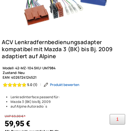
Modell:
42-MZ-104
SKU:
UM7984
Zustand:
Neu
EAN:
4026724124521
|
Produkt bewerten
5.0 (1)
Lenkradinterface passend für:
Mazda 3 (BK) bis Bj. 2009