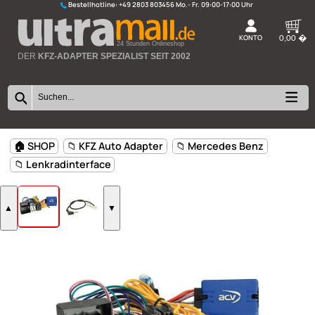
Bestellhotline:
+49 2803 803456
K
24 Stunden Onlineshop
DER
KFZ-ADAPTER SPEZIALIST SEIT 2002
🏠 SHOP
📁 KFZ Auto Adapter
📁 Mercedes Benz
📁 Lenkradinterface
▲
▼