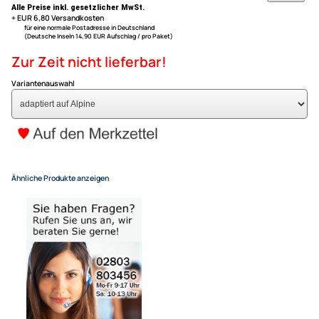
Mercedes CLA ( C117 ) ab Bj. 2013
ACV Lenkradfernbedienungs
Mercedes GLA ( X156 ) ab Bj. 2014
kompatibel mit Mercedes A-K
CLA GLA adaptiert auf Alpine
79,- €
Alle Preise inkl. gesetzlicher MwSt.
+ EUR 6,80 Versandkosten
für eine normale Postadresse in Deutschland
(Deutsche Inseln 14,90 EUR Aufschlag / pro Paket)
Zur Zeit nicht lieferbar!
Variantenauswahl