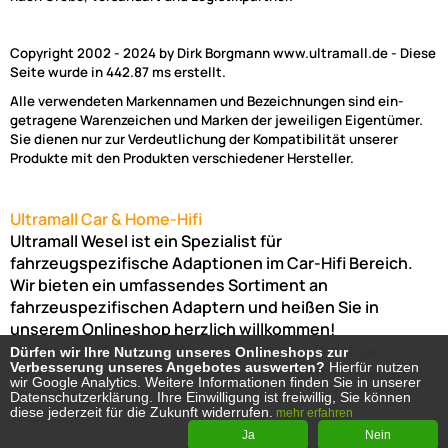
Copyright 2002 - 2024 by Dirk Borgmann www.ultramall.de - Diese
Seite wurde in 442.87 ms erstellt.
Alle verwendeten Markennamen und Bezeichnungen sind ein-
getragene Warenzeichen und Marken der jeweiligen Eigentümer.
Sie dienen nur zur Verdeutlichung der Kompatibilität unserer
Produkte mit den Produkten verschiedener Hersteller.
Ultramall Car & Home-Hifi
Ultramall Wesel ist ein Spezialist für
fahrzeugspezifische Adaptionen im Car-Hifi Bereich.
Wir bieten ein umfassendes Sortiment an
fahrzeuspezifischen Adaptern und heißen Sie in
unserem Onlineshop herzlich willkommen!
Venloer Str. 6a
46487
Wesel
Nordrhein-Westfalen
Dürfen wir Ihre Nutzung unseres Onlineshops zur
Dürfen wir Ihre Nutzung unseres Onlineshops zur
Verbesserung unseres Angebotes auswerten?
Verbesserung unseres Angebotes auswerten?
Hierfür nutzen
Hierfür nutzen
Telefon:
02803-803456
Bürozeiten: Montag-Freitag:
wir Google Analytics. Weitere Informationen finden Sie in unserer
wir Google Analytics. Weitere Informationen finden Sie in unserer
(Abholung nur nach Vereinbarung möglich!)
8:00 Uhr -
Datenschutzerklärung. Ihre Einwilligung ist freiwillig, Sie können
Datenschutzerklärung. Ihre Einwilligung ist freiwillig, Sie können
diese jederzeit für die Zukunft widerrufen.
diese jederzeit für die Zukunft widerrufen.
17:00 Uhr
mehr erfahren
mehr erfahren
Ja
Ja
Nein
Nein