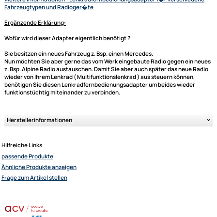
Titel skip (hoch/runter)
Sender skip (hoch/runter)
je nach Gegebenheit (sprich Radio und Lenkradbedieneinheit) k�nnen
einige Funktionen hinzukommen
Bitte unbedingt kontrollieren:
Bitte achten Sie auch darauf, dass Ihr neues Ger�t einen externen
Fernbedienungsanschluss hat, damit das Interface dort angeschlossen
werden kann.
Ultramall
Der abgebildete Fahrzeugspezifische Stecker ist nat�rlich auch ein
Zahlungsarten
wichtiges Kriterium und sollte mit dem in Ihrem Fahrzeug �bereinstimm
Weitere Informationen
- Lenkradfernbedienungsadapter f�r verschie
Wir versenden mit
Fahrzeugtypen und Radioger�te
Unsere Leistungen
Ergänzende Erklärung:
Wofür wird dieser Adapter eigentlich benötigt ?
Sie besitzen ein neues Fahrzeug z. Bsp. einen Mercedes.
Nun möchten Sie aber gerne das vom Werk eingebaute Radio gegen ein
z. Bsp. Alpine Radio austauschen. Damit Sie aber auch später das neue 
wieder von Ihrem Lenkrad ( Multifunktionslenkrad ) aus steuern können,
benötigen Sie diesen Lenkradfernbedienungsadapter um beides wieder