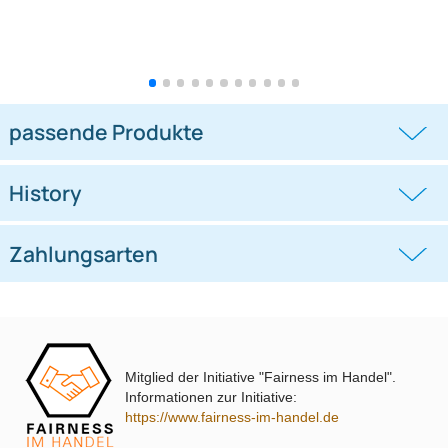
Lenkradfernbedienungsadapter
Lenkradfernbedienungsadapter
kompatibel mit Hyundai KIA
kompatibel mit VW Passat Golf
Touran Polo
((0))
((0))
i10 i20 i30 i40 i45 i800 ix35 ix45 ohne
UP Tiguan Quadlock
OEM-Soundsystem 24Pin/18Pin
59,95 €
79,95 €
Multilead analog lose
Mitglied der Initiative "Fairness im Handel".
Informationen zur Initiative:
https://www.fairness-im-handel.de