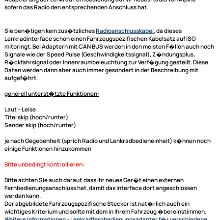
ACV Lenkradfernbedienungsadapter kompatibel mit
Mercedes A-Klasse B-Klasse CLA GLA
ACV Adapterkabel (blaue Box) und Connects2
Lenkradinterface adaptiert auf Alpine
Dieser Adapter unterstützt die Zeit- und Datumsanzeige.
Dieser Lenkradfernbedienungsadapter für Ihr Mercedes Fahrzeug dient
Adaptierung der Lenkrad Fernbedienung auf Ihr neues Radio von Alpine 
sofern das Radio den entsprechenden Anschluss hat.
Sie ben�tigen kein zus�tzliches
Radioanschlusskabel
, da dieses
Lenkradinterface
schon einen Fahrzeugspezifischen Kabelsatz auf ISO
mitbringt. Bei Adaptern mit CAN BUS werden in den meisten F�llen auc
Signale wie der Speed Pulse (Geschwindigkeitssignal), Z�ndungsplus,
R�ckfahrsignal oder Innenraumbeleuchtung zur Verf�gung gestellt. D
Daten werden dann aber auch immer gesondert in der Beschreibung mi
aufgef�hrt.
generell unterst�tzte Funktionen:
Laut -- Leise