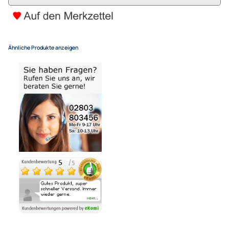
(Deutsche Inseln 14,90 EUR Aufschlag / pro Paket)
In den Warenkorb
-
+
Bezahlmöglichkeiten
Noch 4 direkt ab Lager lieferbar
Lieferzeit 1 - 3 Tage
Variantenauswahl
Ähnliche Produkte anzeigen