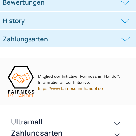
Lenkradfernbedienungsadapter
Lenkradfernbedienungsadapter
kompatibel mit Hyundai KIA
kompatibel mit VW Passat Golf
Touran Polo
((0))
((0))
i10 i20 i30 i40 i45 i800 ix35 ix45 ohne
UP Tiguan Quadlock
OEM-Soundsystem 24Pin/18Pin
59,95 €
79,95 €
Multilead analog lose
Mitglied der Initiative "Fairness im Handel".
Informationen zur Initiative:
https://www.fairness-im-handel.de
passende Produkte