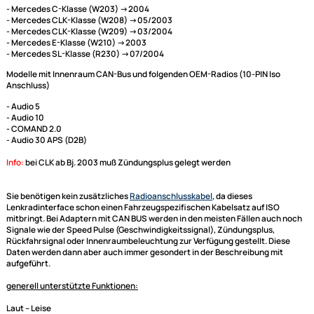
ACV CX27 Kabelsatz kompatibel mit Mercedes A-Klasse
B-Klasse CLK C-Klasse E-Klasse SL SLR CLK SL Viano
Sprinter adaptiert auf CX400 CX401
CX401 Steuerkabelsatz adaptiert auf Kenwood JVC
Zenec Digital Dynamic
Dieser Lenkradfernbedienungsadapter für Ihr Mercedes Fahrzeug dient
Adaptierung der Lenkrad Fernbedienung auf Ihr neues Radio von Zenec
das Radio den entsprechenden Anschluß hat.
passend für:
- Mercedes C-Klasse (W203) ->2004
- Mercedes CLK-Klasse (W208) ->05/2003
- Mercedes CLK-Klasse (W209) ->03/2004
- Mercedes E-Klasse (W210) ->2003
- Mercedes SL-Klasse (R230) ->07/2004
Modelle mit Innenraum CAN-Bus und folgenden OEM-Radios (10-PIN Iso
Anschluss)
- Audio 5
-
Audio 10