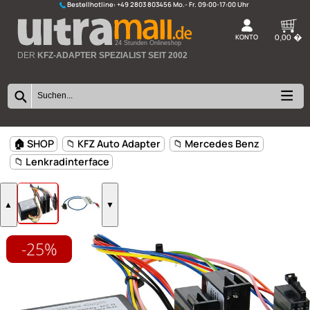
Bestellhotline:
+49 2803 803456
K
24 Stunden Onlineshop
DER
KFZ-ADAPTER SPEZIALIST SEIT 2002
-25%
🏠 SHOP
📁 KFZ Auto Adapter
📁 Mercedes Benz
📁 Lenkradinterface
▲
▼