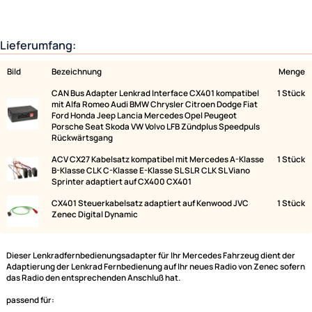
Lieferumfang:
Bild
Bezeichnung
CAN Bus Adapter Lenkrad Interface CX401 kompatibel
mit Alfa Romeo Audi BMW Chrysler Citroen Dodge Fiat
Ford Honda Jeep Lancia Mercedes Opel Peugeot
Porsche Seat Skoda VW Volvo LFB Zündplus Speedpuls
Rückwärtsgang