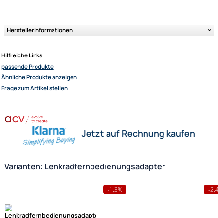
Bitte achten Sie auch darauf, dass Ihr neues Gerät einen externen
Fernbedienungsanschluss hat, damit das Interface dort angeschlossen
werden kann.
Der abgebildete Fahrzeugspezifische Stecker ist natürlich auch ein wi
Kriterium und sollte mit dem in Ihrem Fahrzeug übereinstimmen.
Weitere Informationen
- Lenkradfernbedienungsadapter für verschied
Fahrzeugtypen und Radiogeräte
Ergänzende Erklärung:
Wofür wird dieser Adapter eigentlich benötigt ?
Sie besitzen ein neues Fahrzeug z. Bsp. einen Mercedes
Nun möchten Sie aber gerne das vom Werk eingebaute Radio gegen ein
z. Bsp. Zenec Radio austauschen. Damit Sie aber auch später das neue 
wieder von Ihrem Lenkrad ( Multifunktionslenkrad ) aus steuern können,
benötigen Sie diesen Lenkradfernbedienungsadapter um beides wieder
funktionstüchtig miteinander zu verbinden.
Herstellerinformationen