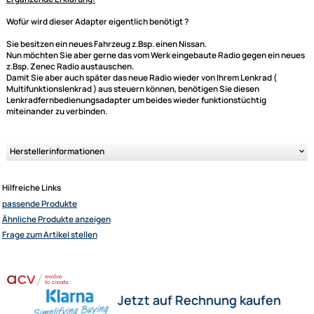
je nach Gegebenheit (sprich Radio und Lenkradbedieneinheit) k�nnen
einige Funktionen hinzukommen
Bitte unbedingt kontrollieren:
Bitte achten Sie auch darauf, dass Ihr neues Ger�t einen externen
Fernbedienungsanschluss hat, damit das Interface dort angeschlossen
werden kann.
Der abgebildete Fahrzeugspezifische Stecker ist nat�rlich auch ein
wichtiges Kriterium und sollte mit dem in Ihrem Fahrzeug �bereinstimm
Ultramall
Weitere Informationen
- Lenkradfernbedienungsadapter f�r verschie
Zahlungsarten
Fahrzeugtypen und Radioger�te
Wir versenden mit
Ergänzende Erklärung:
Unsere Leistungen
Wofür wird dieser Adapter eigentlich benötigt ?
Sie besitzen ein neues Fahrzeug z.Bsp. einen Nissan.
Nun möchten Sie aber gerne das vom Werk eingebaute Radio gegen ein
z.Bsp. Zenec Radio austauschen.
Damit Sie aber auch später das neue Radio wieder von Ihrem Lenkrad (
Multifunktionslenkrad ) aus steuern können, benötigen Sie diesen
Lenkradfernbedienungsadapter um beides wieder funktionstüchtig
miteinander zu verbinden.