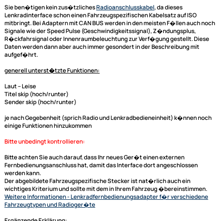
ACV Lenkradfernbedienungsadapter kompatibel mit
Nissan Navara Frontier ab Bj. 2015
ACV Adapterkabel (blaue Box) und Connects2
Lenkradinterface adaptiert auf Zenec
Dieser Lenkradfernbedienungsadapter für Ihr Nissan Fahrzeug dient de
Adaptierung der Lenkrad Fernbedinung auf Ihr neues Radio von Zenec -
das Radio den entsprechenden Anschluss hat.
Sie ben�tigen kein zus�tzliches
Radioanschlusskabel
, da dieses
Lenkradinterface
schon einen Fahrzeugspezifischen Kabelsatz auf ISO
mitbringt. Bei Adaptern mit CAN BUS werden in den meisten F�llen auc
Signale wie der Speed Pulse (Geschwindigkeitssignal), Z�ndungsplus,
R�ckfahrsignal oder Innenraumbeleuchtung zur Verf�gung gestellt. D
Daten werden dann aber auch immer gesondert in der Beschreibung mi
aufgef�hrt.
generell unterst�tzte Funktionen:
Laut -- Leise
Titel skip (hoch/runter)
Sender skip (hoch/runter)