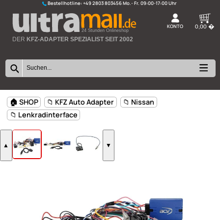
Bestellhotline:
+49 2803 803456
K
24 Stunden Onlineshop
DER
KFZ-ADAPTER SPEZIALIST SEIT 2002
🏠 SHOP
📁 KFZ Auto Adapter
📁 Nissan
📁 Lenkradinterface
▲
▼