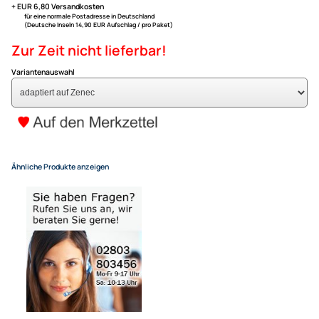
auf Zenec Autoradios
ACV Lenkradfernbedienungs
kompatibel mit Nissan Navara 
2015 adaptiert auf Zenec
149,95 €
Alle Preise inkl. gesetzlicher MwSt.
+ EUR 6,80 Versandkosten
für eine normale Postadresse in Deutschland
(Deutsche Inseln 14,90 EUR Aufschlag / pro Paket)
Zur Zeit nicht lieferbar!
Variantenauswahl