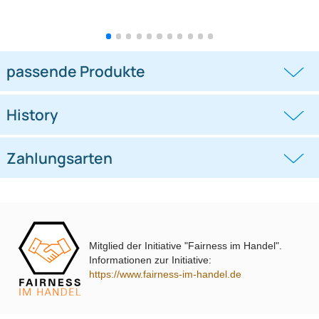
Lenkradfernbedienungsadapter
Lenkradfernbedienungsadapter
kompatibel mit Hyundai KIA
kompatibel mit VW Passat Golf
Touran Polo
((0))
((0))
i10 i20 i30 i40 i45 i800 ix35 ix45 ohne
UP Tiguan Quadlock
OEM-Soundsystem 24Pin/18Pin
59,95 €
79,95 €
Multilead analog lose
Mitglied der Initiative "Fairness im Handel".
Informationen zur Initiative:
https://www.fairness-im-handel.de