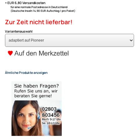
auf Pioneer Autoradios
ACV Lenkradfernbedienungs
kompatibel mit Opel Vivaro ab 
adaptiert auf Pioneer
79,- €
Alle Preise inkl. gesetzlicher MwSt.
+ EUR 6,80 Versandkosten
für eine normale Postadresse in Deutschland
(Deutsche Inseln 14,90 EUR Aufschlag / pro Paket)
Zur Zeit nicht lieferbar!
Variantenauswahl