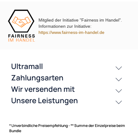
i10 i20 i30 i40 i45 i800 ix35 ix45 ohne
UP Tiguan Quadlock
OEM-Soundsystem 24Pin/18Pin
59,95 €
79,95 €
Multilead analog lose
Mitglied der Initiative "Fairness im Handel".
Informationen zur Initiative:
https://www.fairness-im-handel.de
passende Produkte
History
Zahlungsarten
* Unverbindliche Preisempfehlung - ** Summe der Einzelpreise beim
Bundle