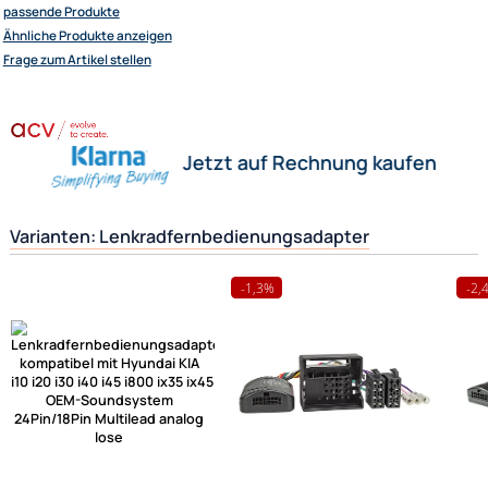
Wofür wird dieser Adapter eigentlich benötigt ?
Sie besitzen ein neues Fahrzeug z. Bsp. einen Opel.
Nun möchten Sie aber gerne das vom Werk eingebaute Radio gegen ein
z. Bsp. Pioneer Radio austauschen. Damit Sie aber auch später das neu
wieder von Ihrem Lenkrad ( Multifunktionslenkrad ) aus steuern können,
benötigen Sie diesen Lenkradfernbedienungsadapter um beides wieder
funktionstüchtig miteinander zu verbinden.
Herstellerinformationen
Hilfreiche Links
passende Produkte
Ähnliche Produkte anzeigen
Frage zum Artikel stellen