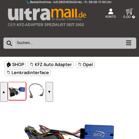
Bestellhotline:
+49 2803 803456
K
24 Stunden Onlineshop
DER
KFZ-ADAPTER SPEZIALIST SEIT 2002
🏠 SHOP
📁 KFZ Auto Adapter
📁 Opel
📁 Lenkradinterface
▲
▼