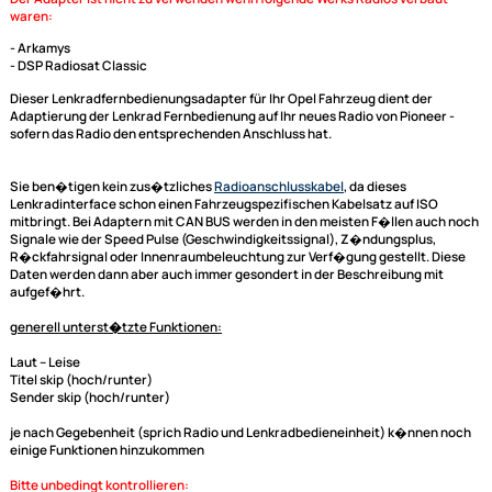
ACV Lenkradfernbedienungsadapter kompatibel mit
Renault Opel
ACV Adapterkabel / Lead für ACV (blaue Box) und
Connects2 Lenkradinterface adaptiert auf Pioneer
Der Adapter ist nur für Modelle mit:
- Innenraum CAN-Bus ( 40-Pin Fakra Anschluss )
Der Adapter ist nicht zu verwenden wenn folgende Werks Radios verbau
waren:
- Arkamys
- DSP Radiosat Classic
Dieser Lenkradfernbedienungsadapter für Ihr Opel Fahrzeug dient der
Adaptierung der Lenkrad Fernbedienung auf Ihr neues Radio von Pioneer
sofern das Radio den entsprechenden Anschluss hat.
Sie ben�tigen kein zus�tzliches
Radioanschlusskabel
, da dieses
Lenkradinterface
schon einen Fahrzeugspezifischen Kabelsatz auf ISO
mitbringt. Bei Adaptern mit CAN BUS werden in den meisten F�llen auc
Signale wie der Speed Pulse (Geschwindigkeitssignal), Z�ndungsplus,