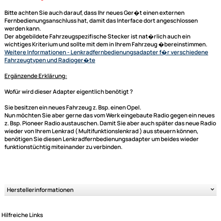
R�ckfahrsignal oder Innenraumbeleuchtung zur Verf�gung gestellt. D
Daten werden dann aber auch immer gesondert in der Beschreibung mi
aufgef�hrt.
generell unterst�tzte Funktionen:
Laut -- Leise
Titel skip (hoch/runter)
Sender skip (hoch/runter)
je nach Gegebenheit (sprich Radio und Lenkradbedieneinheit) k�nnen
einige Funktionen hinzukommen
Bitte unbedingt kontrollieren:
Bitte achten Sie auch darauf, dass Ihr neues Ger�t einen externen
Ultramall
Fernbedienungsanschluss hat, damit das Interface dort angeschlossen
werden kann.
Zahlungsarten
Der abgebildete Fahrzeugspezifische Stecker ist nat�rlich auch ein
Wir versenden mit
wichtiges Kriterium und sollte mit dem in Ihrem Fahrzeug �bereinstimm
Unsere Leistungen
Weitere Informationen
- Lenkradfernbedienungsadapter f�r verschie
Fahrzeugtypen und Radioger�te
Ergänzende Erklärung: