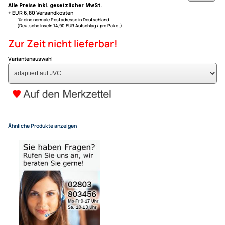
nicht für Fahrzeuge mit OEM Navigation und / oder Harmon Kardon
ACV Lenkradfernbedienungs
System!
kompatibel mit Subaru Imprez
Outback ab Bj. 2012 adaptiert
59,- €
Alle Preise inkl. gesetzlicher MwSt.
+ EUR 6,80 Versandkosten
für eine normale Postadresse in Deutschland
(Deutsche Inseln 14,90 EUR Aufschlag / pro Paket)
Zur Zeit nicht lieferbar!
Variantenauswahl