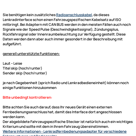
Lenkradfernbedienungsadapter Subaru Impreza ab Bj.
2012
ACV Adapterkabel für ACV (blaue Box) und Connects2
Lenkradinterface adaptiert auf JVC
Dieser Lenkradfernbedienungsadapter für Ihr Subaru Fahrzeug dient d
Adaptierung der Lenkrad Fernbedinung auf Ihr neues Radio von JVC sof
Radio den entsprechenden Anschluß hat.
Sie benötigen kein zusätzliches
Radioanschlusskabel
, da dieses
Lenkradinterface
schon einen Fahrzeugspezifischen Kabelsatz auf ISO
mitbringt. Bei Adaptern mit CAN BUS werden in den meisten Fällen auch
Signale wie der Speed Pulse (Geschwindigkeitssignal), Zündungsplus,
Rückfahrsignal oder Innenraumbeleuchtung zur Verfügung gestellt. Die
Daten werden dann aber auch immer gesondert in der Beschreibung mi
aufgeführt.
generell unterstützte Funktionen:
Laut -- Leise