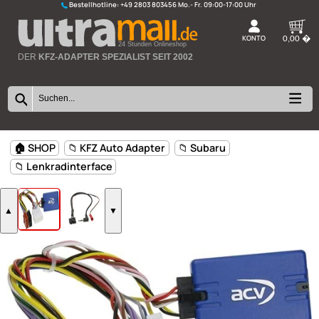
Bestellhotline:
+49 2803 803456
K
24 Stunden Onlineshop
DER
KFZ-ADAPTER SPEZIALIST SEIT 2002
🏠 SHOP
📁 KFZ Auto Adapter
📁 Subaru
📁 Lenkradinterface
▲
▼