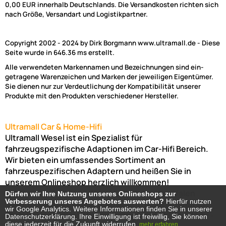
0,00 EUR innerhalb Deutschlands. Die Versandkosten richten sich
nach Größe, Versandart und Logistikpartner.
Copyright 2002 - 2024 by Dirk Borgmann www.ultramall.de - Diese
Seite wurde in 646.36 ms erstellt.
Alle verwendeten Markennamen und Bezeichnungen sind ein-
getragene Warenzeichen und Marken der jeweiligen Eigentümer.
Sie dienen nur zur Verdeutlichung der Kompatibilität unserer
Produkte mit den Produkten verschiedener Hersteller.
Ultramall Car & Home-Hifi
Ultramall Wesel ist ein Spezialist für
fahrzeugspezifische Adaptionen im Car-Hifi Bereich.
Wir bieten ein umfassendes Sortiment an
fahrzeuspezifischen Adaptern und heißen Sie in
unserem Onlineshop herzlich willkommen!
Venloer Str. 6a
46487
Wesel
Nordrhein-Westfalen
Dürfen wir Ihre Nutzung unseres Onlineshops zur
Dürfen wir Ihre Nutzung unseres Onlineshops zur
Verbesserung unseres Angebotes auswerten?
Verbesserung unseres Angebotes auswerten?
Hierfür nutzen
Hierfür nutzen
Telefon:
02803-803456
Bürozeiten: Montag-Freitag:
wir Google Analytics. Weitere Informationen finden Sie in unserer
wir Google Analytics. Weitere Informationen finden Sie in unserer
(Abholung nur nach Vereinbarung möglich!)
8:00 Uhr -
Datenschutzerklärung. Ihre Einwilligung ist freiwillig, Sie können
Datenschutzerklärung. Ihre Einwilligung ist freiwillig, Sie können
diese jederzeit für die Zukunft widerrufen.
diese jederzeit für die Zukunft widerrufen.
mehr erfahren
mehr erfahren