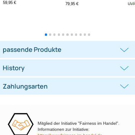
-1,3%
Lenkradfernbedienungsadapter
Lenkradfernbedienungsadapter
kompatibel mit Hyundai KIA
kompatibel mit VW Passat Golf
Touran Polo
((0))
((0))
i10 i20 i30 i40 i45 i800 ix35 ix45 ohne
UP Tiguan Quadlock
OEM-Soundsystem 24Pin/18Pin
59,95 €
79,95 €
Multilead analog lose
Mitglied der Initiative "Fairness im Handel".
Informationen zur Initiative: