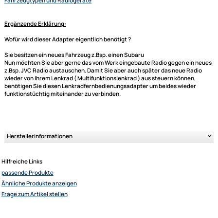
Titel skip (hoch/runter)
Sender skip (hoch/runter)
je nach Gegebenheit (sprich Radio und Lenkradbedieneinheit) können 
einige Funktionen hinzukommen
Bitte unbedingt kontrollieren:
Bitte achten Sie auch darauf, dass Ihr neues Gerät einen externen
Fernbedienungsanschluss hat, damit das Interface dort angeschlossen
werden kann.
Der abgebildete Fahrzeugspezifische Stecker ist natürlich auch ein wi
Kriterium und sollte mit dem in Ihrem Fahrzeug übereinstimmen.
Ultramall
Weitere Informationen
- Lenkradfernbedienungsadapter für verschied
Zahlungsarten
Fahrzeugtypen und Radiogeräte
Wir versenden mit
Unsere Leistungen
Ergänzende Erklärung:
Wofür wird dieser Adapter eigentlich benötigt ?
Sie besitzen ein neues Fahrzeug z.Bsp. einen Subaru
Nun möchten Sie aber gerne das vom Werk eingebaute Radio gegen ein
z.Bsp. JVC Radio austauschen. Damit Sie aber auch später das neue Ra
wieder von Ihrem Lenkrad ( Multifunktionslenkrad ) aus steuern können,
benötigen Sie diesen Lenkradfernbedienungsadapter um beides wieder