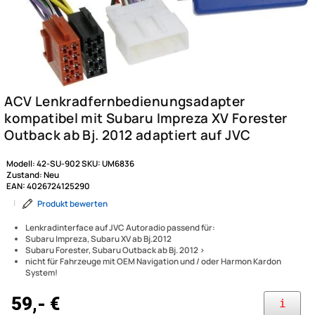
Modell:
42-SU-902
SKU:
UM6836
Zustand:
Neu
EAN:
4026724125290
|
Produkt bewerten
Lenkradinterface auf JVC Autoradio passend für:
Subaru Impreza, Subaru XV ab Bj.2012
Subaru Forester, Subaru Outback ab Bj. 2012 >