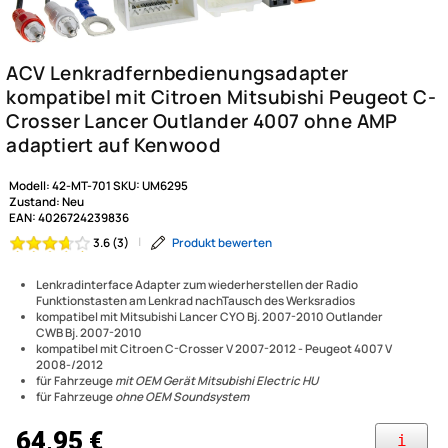
Modell:
42-MT-701
SKU:
UM6295
Zustand:
Neu
EAN:
4026724239836
|
Produkt bewerten
3.6 (3)
Lenkradinterface Adapter zum wiederherstellen der Radio
ACV Lenkradfernbedienungs
Funktionstasten am Lenkrad nachTausch des Werksradios
kompatibel mit Mitsubishi Lancer CYO Bj. 2007-2010 Outlander
kompatibel mit Citroen Mitsu
CWB Bj. 2007-2010
kompatibel mit Citroen C-Crosser V 2007-2012 - Peugeot 4007 V