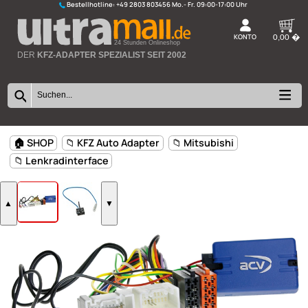
Bestellhotline:
+49 2803 803456
K
24 Stunden Onlineshop
DER
KFZ-ADAPTER SPEZIALIST SEIT 2002
🏠 SHOP
📁 KFZ Auto Adapter
📁 Mitsubishi
📁 Lenkradinterface
▲
▼