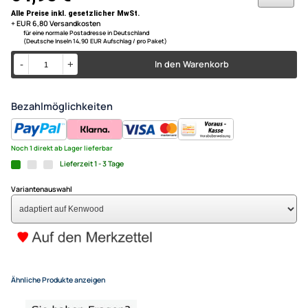
Crosser Lancer Outlander 4
2008-/2012
für Fahrzeuge
mit OEM Gerät Mitsubishi Electric HU
adaptiert auf Kenwood
für Fahrzeuge
ohne OEM Soundsystem
64,95 €
Alle Preise inkl. gesetzlicher MwSt.
+ EUR 6,80 Versandkosten
für eine normale Postadresse in Deutschland
(Deutsche Inseln 14,90 EUR Aufschlag / pro Paket)
In den Warenkorb
-
+
Bezahlmöglichkeiten