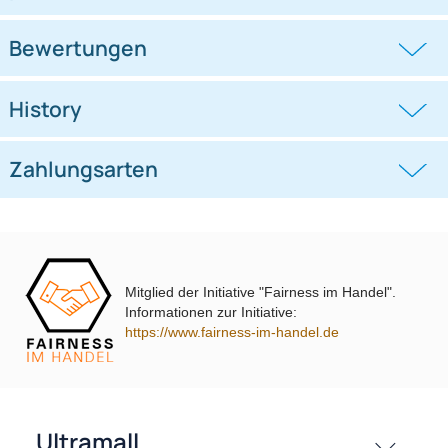
Lenkradfernbedienungsadapter
Lenkradfernbedienungsadapter
kompatibel mit Hyundai KIA
kompatibel mit VW Passat Golf
Touran Polo
((0))
((0))
i10 i20 i30 i40 i45 i800 ix35 ix45 ohne
UP Tiguan Quadlock
OEM-Soundsystem 24Pin/18Pin
59,95 €
79,95 €
Multilead analog lose
Mitglied der Initiative "Fairness im Handel".
Informationen zur Initiative:
https://www.fairness-im-handel.de
passende Produkte