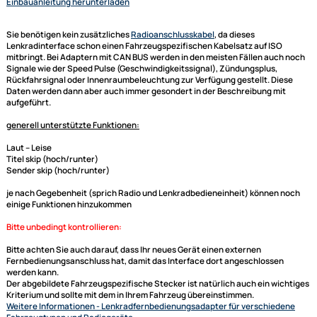
Hinweis:
analog
Anschluss: 18 Pin / 20 Pin Mitsubishi Stecker
Anschluss: OEM AUX > Cinch rot/weiß
Fahrzeuge mit Mitsubishi OEM Gerät
Fahrzeuge mit MMCS OEM Navigation mit 18 Pin / 20 Pin Mitsubish
Stecker
Fahrzeuge ohne Rockford Fosgate OEM Soundsystem
schwarz: Masse Klemme
Einbauanleitung herunterladen
Sie benötigen kein zusätzliches
Radioanschlusskabel
, da dieses
Lenkradinterface
schon einen Fahrzeugspezifischen Kabelsatz auf ISO
mitbringt. Bei Adaptern mit CAN BUS werden in den meisten Fällen auch
Signale wie der Speed Pulse (Geschwindigkeitssignal), Zündungsplus,
Rückfahrsignal oder Innenraumbeleuchtung zur Verfügung gestellt. Die
Daten werden dann aber auch immer gesondert in der Beschreibung mi
aufgeführt.
Ultramall
generell unterstützte Funktionen: