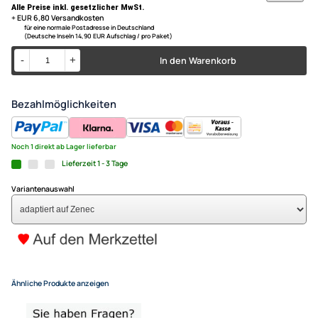
Mazda 6 ( GH ) Bj. 2010 - 2013
ACV Lenkradfernbedienungs
nur für Modelle
ohne Soundsystem
kompatibel mit Mazda 3 5 6 
Soundsystem adaptiert auf 
79,- €
Alle Preise inkl. gesetzlicher MwSt.
+ EUR 6,80 Versandkosten
für eine normale Postadresse in Deutschland
(Deutsche Inseln 14,90 EUR Aufschlag / pro Paket)
In den Warenkorb
-
+
Bezahlmöglichkeiten