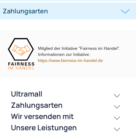
Lenkradfernbedienungsadapter
Lenkradfernbedienungsadapter
kompatibel mit Hyundai KIA
kompatibel mit VW Passat Golf
Touran Polo
((0))
((0))
i10 i20 i30 i40 i45 i800 ix35 ix45 ohne
UP Tiguan Quadlock
OEM-Soundsystem 24Pin/18Pin
59,95 €
79,95 €
Multilead analog lose
Mitglied der Initiative "Fairness im Handel".
Informationen zur Initiative:
https://www.fairness-im-handel.de
passende Produkte
History
Zahlungsarten