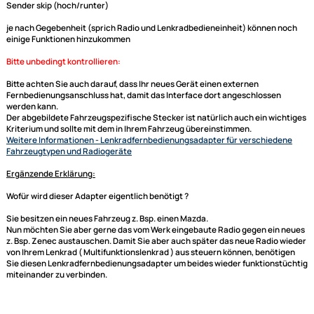
Sie benötigen kein zusätzliches
Radioanschlusskabel
, da dieses
Lenkradinterface
schon einen Fahrzeugspezifischen Kabelsatz auf ISO
mitbringt. Bei Adaptern mit CAN BUS werden in den meisten Fällen auch
Signale wie der Speed Pulse (Geschwindigkeitssignal), Zündungsplus,
Rückfahrsignal oder Innenraumbeleuchtung zur Verfügung gestellt. Die
Daten werden dann aber auch immer gesondert in der Beschreibung mi
aufgeführt.
generell unterstützte Funktionen:
Laut -- Leise
Titel skip (hoch/runter)
Sender skip (hoch/runter)
je nach Gegebenheit (sprich Radio und Lenkradbedieneinheit) können 
einige Funktionen hinzukommen
Bitte unbedingt kontrollieren:
Ultramall
Zahlungsarten
Bitte achten Sie auch darauf, dass Ihr neues Gerät einen externen
Fernbedienungsanschluss hat, damit das Interface dort angeschlossen
Wir versenden mit
werden kann.
Unsere Leistungen
Der abgebildete Fahrzeugspezifische Stecker ist natürlich auch ein wi