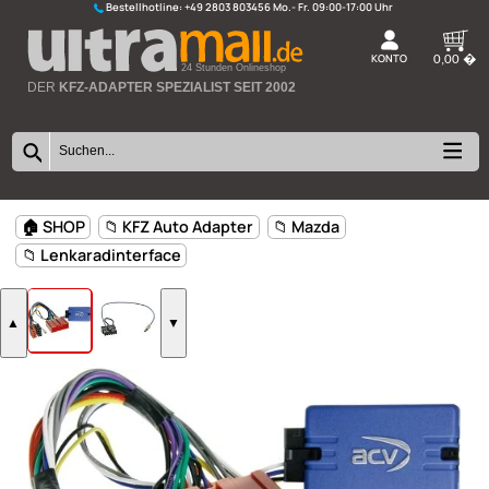
Bestellhotline:
+49 2803 803456
K
24 Stunden Onlineshop
DER
KFZ-ADAPTER SPEZIALIST SEIT 2002
🏠 SHOP
📁 KFZ Auto Adapter
📁 Mazda
📁 Lenkaradinterface
▲
▼