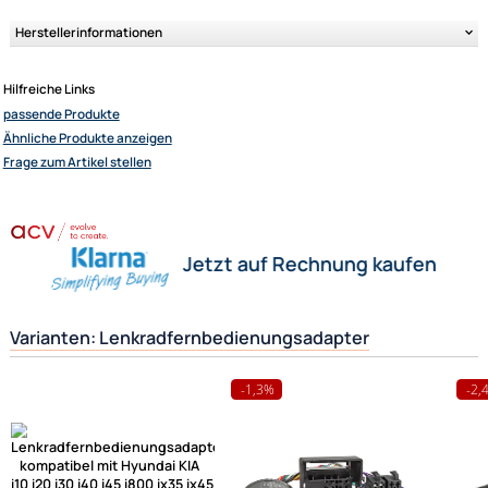
Kriterium und sollte mit dem in Ihrem Fahrzeug übereinstimmen.
Weitere Informationen
- Lenkradfernbedienungsadapter für verschied
Fahrzeugtypen und Radiogeräte
Ergänzende Erklärung:
Wofür wird dieser Adapter eigentlich benötigt ?
Sie besitzen ein neues Fahrzeug z. Bsp. einen Mazda.
Nun möchten Sie aber gerne das vom Werk eingebaute Radio gegen ein
z. Bsp. Zenec austauschen. Damit Sie aber auch später das neue Radio 
von Ihrem Lenkrad ( Multifunktionslenkrad ) aus steuern können, benöt
Sie diesen Lenkradfernbedienungsadapter um beides wieder funktions
miteinander zu verbinden.
Herstellerinformationen
Hilfreiche Links
passende Produkte
Ähnliche Produkte anzeigen