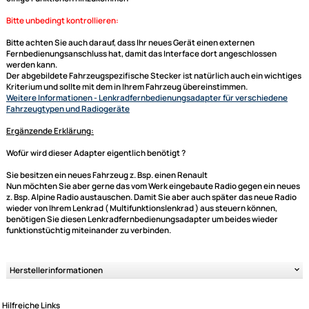
mitbringt. Bei Adaptern mit CAN BUS werden in den meisten Fällen auch
Signale wie der Speed Pulse (Geschwindigkeitssignal), Zündungsplus,
Rückfahrsignal oder Innenraumbeleuchtung zur Verfügung gestellt. Die
Daten werden dann aber auch immer gesondert in der Beschreibung mi
aufgeführt.
generell unterstützte Funktionen:
Laut -- Leise
Titel skip (hoch/runter)
Sender skip (hoch/runter)
je nach Gegebenheit (sprich Radio und Lenkradbedieneinheit) können 
einige Funktionen hinzukommen
Bitte unbedingt kontrollieren:
Bitte achten Sie auch darauf, dass Ihr neues Gerät einen externen
Ultramall
Fernbedienungsanschluss hat, damit das Interface dort angeschlossen
werden kann.
Zahlungsarten
Der abgebildete Fahrzeugspezifische Stecker ist natürlich auch ein wi
Wir versenden mit
Kriterium und sollte mit dem in Ihrem Fahrzeug übereinstimmen.
Weitere Informationen
- Lenkradfernbedienungsadapter für verschied
Unsere Leistungen
Fahrzeugtypen und Radiogeräte