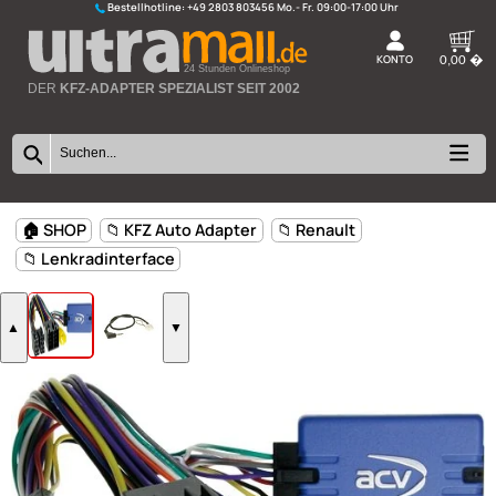
Bestellhotline:
+49 2803 803456
K
24 Stunden Onlineshop
DER
KFZ-ADAPTER SPEZIALIST SEIT 2002
🏠 SHOP
📁 KFZ Auto Adapter
📁 Renault
📁 Lenkradinterface
▲
▼