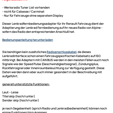
Bild
Bezeichnung
ACV Lenkradinterface versch. Renault ohne seperates
Display ab Bj. 2000
ACV Adapterkabel (blaue Box) und Connects2
Lenkradinterface adaptiert auf Alpine
Wichtige Info! Der Adapter ist nur für Fahrzeuge zu verwenden wenn
Folgendes zutrifft:
- Werksradio Tuner List vorhanden
- nicht für Cabasse / Carminat
- Nur für Fahrzeuge ohne separatem Display
Dieser Lenkradfernbedienungsadapter für Ihr Renault Fahrzeug dient d
Adaptierung der Lenkrad Fernbedienung auf Ihr neues Radio von Alpine 
sofern das Radio den entsprechenden Anschluß hat.
Bedienungsanleitung herunterladen
Sie benötigen kein zusätzliches
Radioanschlusskabel
, da dieses
Lenkradinterface
schon einen Fahrzeugspezifischen Kabelsatz auf ISO