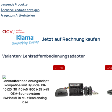
Ergänzende Erklärung:
Wofür wird dieser Adapter eigentlich benötigt ?
Sie besitzen ein neues Fahrzeug z. Bsp. einen Renault
Nun möchten Sie aber gerne das vom Werk eingebaute Radio gegen ein
z. Bsp. Alpine Radio austauschen. Damit Sie aber auch später das neue 
wieder von Ihrem Lenkrad ( Multifunktionslenkrad ) aus steuern können,
benötigen Sie diesen Lenkradfernbedienungsadapter um beides wieder
funktionstüchtig miteinander zu verbinden.
Herstellerinformationen
Hilfreiche Links
passende Produkte
Ähnliche Produkte anzeigen
Frage zum Artikel stellen