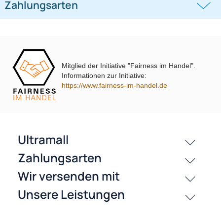
((0))
i10 i20 i30 i40 i45 i800 ix35 ix45 ohne
UP Tiguan Quadlock
OEM-Soundsystem 24Pin/18Pin
59,95 €
79,95 €
Multilead analog lose
Mitglied der Initiative "Fairness im Handel".
Informationen zur Initiative:
https://www.fairness-im-handel.de
passende Produkte
Bewertungen
History
Zahlungsarten