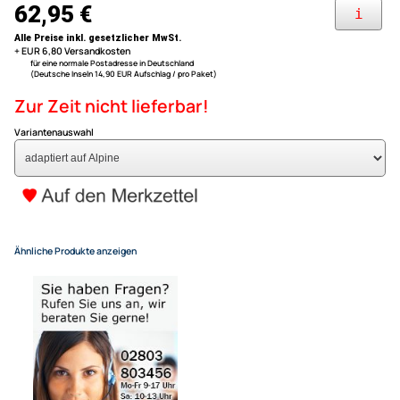
Renault Clio ( II, Typ B ) 2000 - 2005
ACV Lenkradfernbedienungs
Renault Megane ( I ) 2000 - 2003 + ( II ) 2003 - 2005
Renault Kangoo ( KC ) 2000 - 2005
Renault Twingo I 2000 - 2007
kompatibel mit Renault Clio
Twingo ohne seperates Displa
adaptiert auf Alpine
62,95 €
Alle Preise inkl. gesetzlicher MwSt.
+ EUR 6,80 Versandkosten
für eine normale Postadresse in Deutschland
(Deutsche Inseln 14,90 EUR Aufschlag / pro Paket)
Zur Zeit nicht lieferbar!
Variantenauswahl