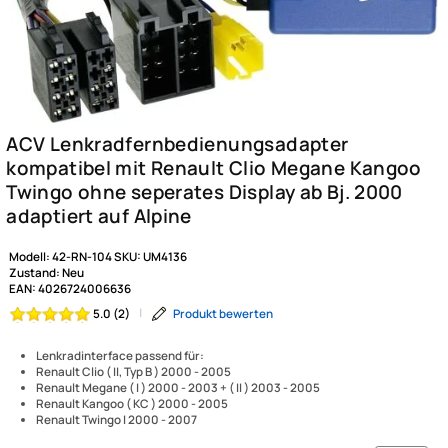
Modell:
42-RN-104
SKU:
UM4136
Zustand:
Neu
EAN:
4026724006636
|
Produkt bewerten
5.0 (2)
Lenkradinterface passend für: