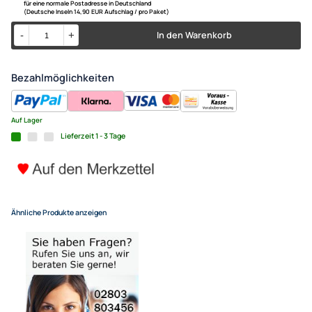
Lenkradfernbedienungsadapte
Universal + für China Androi
UVP 9,98 € *
6,95 €
Alle Preise inkl. gesetzlicher MwSt.
+ EUR 4,55 Versandkosten
für eine normale Postadresse in Deutschland
(Deutsche Inseln 14,90 EUR Aufschlag / pro Paket)
In den Warenkorb
-
+
Bezahlmöglichkeiten
Auf Lager