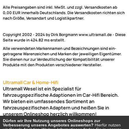
Alle Preisangaben sind inkl. MwSt. und zzgl. Versandkosten ab
0,00 EUR innerhalb Deutschlands. Die Versandkosten richten sich
nach Größe, Versandart und Logistikpartner.
Copyright 2002 - 2024 by Dirk Borgmann www.ultramall.de - Diese
Seite wurde in 424.82 ms erstellt.
Alle verwendeten Markennamen und Bezeichnungen sind ein-
getragene Warenzeichen und Marken der jeweiligen Eigentümer.
Sie dienen nur zur Verdeutlichung der Kompatibilität unserer
Produkte mit den Produkten verschiedener Hersteller.
Ultramall Car & Home-Hifi
Ultramall Wesel ist ein Spezialist für
fahrzeugspezifische Adaptionen im Car-Hifi Bereich.
Wir bieten ein umfassendes Sortiment an
fahrzeuspezifischen Adaptern und heißen Sie in
unserem Onlineshop herzlich willkommen!
Venloer Str. 6a
46487
Wesel
Nordrhein-Westfalen
Dürfen wir Ihre Nutzung unseres Onlineshops zur
Dürfen wir Ihre Nutzung unseres Onlineshops zur
Verbesserung unseres Angebotes auswerten?
Verbesserung unseres Angebotes auswerten?
Hierfür nutzen
Hierfür nutzen
Telefon:
02803-803456
Bürozeiten: Montag-Freitag: