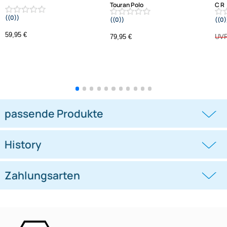
Varianten: Lenkradfernbedienungsadapter
-1,3%
Lenkradfernbedienungsadapter
Lenkradfernbedienungsadapter
kompatibel mit Hyundai KIA
kompatibel mit VW Passat Golf
Touran Polo
((0))
((0))
i10 i20 i30 i40 i45 i800 ix35 ix45 ohne
UP Tiguan Quadlock
OEM-Soundsystem 24Pin/18Pin
59,95 €
79,95 €
Multilead analog lose