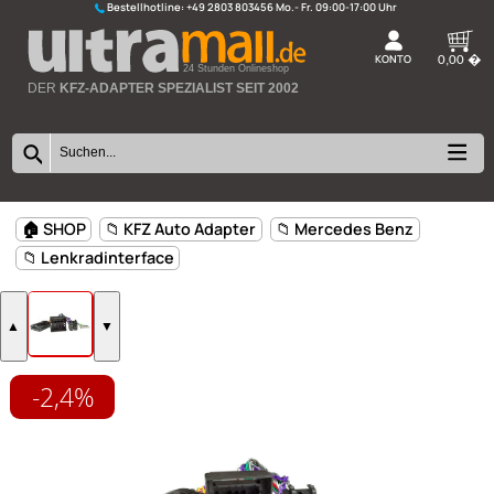
Bestellhotline:
+49 2803 803456
K
24 Stunden Onlineshop
DER
KFZ-ADAPTER SPEZIALIST SEIT 2002
-2,4%
🏠 SHOP
📁 KFZ Auto Adapter
📁 Mercedes Benz
📁 Lenkradinterface
▲
▼