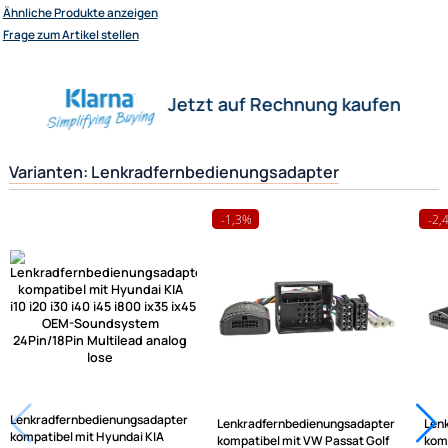
Hinweisen (siehe Artikelmerkmale) verfügbar:
- Bordcomputersteuerung
- Handbremse
- Rückwärtsgang
- Speedpuls
- Telefon annehmen/auflegen (ACHTUNG: Funktion ist abhängig vom Rad
Herstellerinformationen
Hilfreiche Links
passende Produkte
Ähnliche Produkte anzeigen
Frage zum Artikel stellen
Jetzt auf Rechnung kaufen