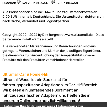
Büderich
+49 2803 803456 -
02803 803458
Alle Preisangaben sind inkl. MwSt. und zzgl. Versandkosten ab
0,00 EUR innerhalb Deutschlands. Die Versandkosten richten sich
nach Größe, Versandart und Logistikpartner.
Copyright 2002 - 2024 by Dirk Borgmann www.ultramall.de - Diese
Seite wurde in 448.43 ms erstellt.
Alle verwendeten Markennamen und Bezeichnungen sind ein-
getragene Warenzeichen und Marken der jeweiligen Eigentümer.
Sie dienen nur zur Verdeutlichung der Kompatibilität unserer
Produkte mit den Produkten verschiedener Hersteller.
Ultramall Car & Home-Hifi
Ultramall Wesel ist ein Spezialist für
fahrzeugspezifische Adaptionen im Car-Hifi Bereich.
Wir bieten ein umfassendes Sortiment an
fahrzeuspezifischen Adaptern und heißen Sie in
unserem Onlineshop herzlich willkommen!
Venloer Str. 6a
46487
Wesel
Nordrhein-Westfalen
Dürfen wir Ihre Nutzung unseres Onlineshops zur
Dürfen wir Ihre Nutzung unseres Onlineshops zur