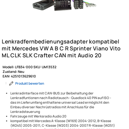
Modell:
LFB34-000
SKU:
UM13532
Zustand:
Neu
EAN:
4251013629610
|
Produkt bewerten
Lenkradinterface mit CAN-BUS zur Beibehaltung der
Lenkradfuntionen nach Radiotausch - Quadlock 40 PIN auf ISO -
das im Lieferumfang enthaltene universal Lead ermöglicht den