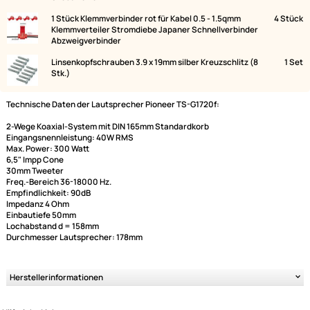
Lautsprecher Satz 165mm 2-Wege Koaxial System
Pioneer TS-G1720f
MDF Lautsprecher Adapterringe kompatibel mit Opel
Renault Nissan Movano Vivaro Master Traffic NV400
vorne adaptiert auf 165er Lautsprecher
Lautsprecheradapterkabel kompatibel mit Fiat Ford
Citroen Dacia Mercedes Opel Renault Peugeot Seat
Skoda Volvo VW
1 Stück Klemmverbinder rot für Kabel 0.5 - 1.5qmm
4
Klemmverteiler Stromdiebe Japaner Schnellverbinder
Abzweigverbinder
Linsenkopfschrauben 3.9 x 19mm silber Kreuzschlitz (8
Stk.)
Technische Daten der Lautsprecher Pioneer TS-G1720f:
2-Wege Koaxial-System mit DIN 165mm Standardkorb
Eingangsnennleistung: 40W RMS
Ultramall
Max. Power: 300 Watt