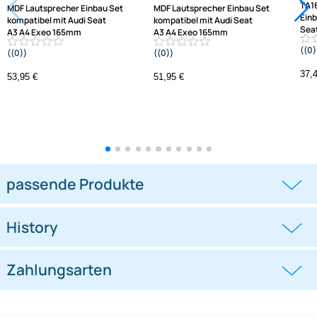
Varianten: MDF Lautsprecher Einbau Set
MDF Lautsprecher Einbau Set
MDF Lautsprecher Einbau Set
kompatibel mit Audi Seat
kompatibel mit Audi Seat
A3 A4 Exeo 165mm
A3 A4 Exeo 165mm
((0))
((0))
3-Wege Koaxial System Pioneer TS-
2-Wege Koaxial System Pioneer TS-
G1730f
G1720f
53,95 €
51,95 €