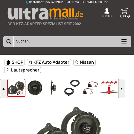
Bestellhotline:
+49 2803 803456
K
24 Stunden Onlineshop
DER
KFZ-ADAPTER SPEZIALIST SEIT 2002
🏠 SHOP
📁 KFZ Auto Adapter
📁 Nissan
📁 Lautsprecher
▲