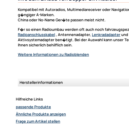
Kompatibel mit Autoradios, Multimediareceiver oder Navigat
g�ngiger A-Marken.
China oder No-Name Ger�te passen meist nicht.
F�r so einen Radioumbau werden oft auch noch fahrzeugspez
Radioanschlusskabel
, Antennenadapter,
Lenkradadapter
und
Aktivsystemadapter ben�tigt. Bei der Auswahl kann unser Te
Ihnen sicherlich behilflich sein.
Weitere Informationen
zu Radioblenden
Herstellerinformationen
Hilfreiche Links
passende Produkte
Ähnliche Produkte anzeigen
Frage zum Artikel stellen