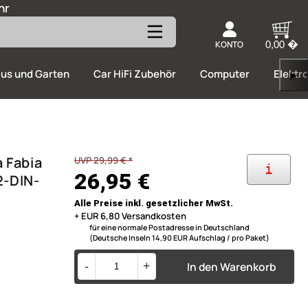
hr
KONTO
0,00 �
us und Garten
Car HiFi Zubehör
Computer
Elektr
▶
 Fabia
UVP 29,99 € *
i
26,95 €
2-DIN-
Alle Preise inkl. gesetzlicher MwSt.
+ EUR 6,80 Versandkosten
für eine normale Postadresse in Deutschland
(Deutsche Inseln 14,90 EUR Aufschlag / pro Paket)
In den Warenkorb
-
+