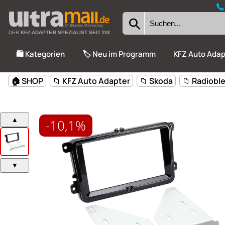
24 Stunden Onlineshop
DER
KFZ-ADAPTER SPEZIALIST SEIT 2002
🛍️ Kategorien
🏷️ Neu im Programm
KFZ Auto Adap
-10,1%
🏠 SHOP
📁 KFZ Auto Adapter
📁 Skoda
📁 Radiobl
▲
▼