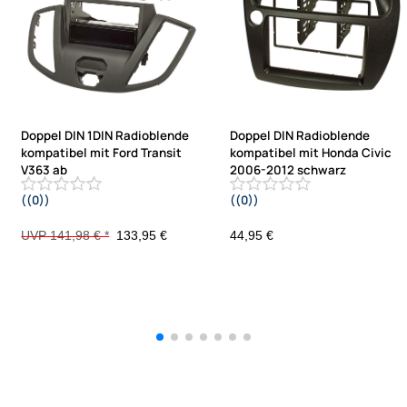
Doppel DIN 1DIN Radioblende
Doppel DIN Radioblende
kompatibel mit Ford Transit
kompatibel mit Honda Civic
V363 ab
2006-2012 schwarz
((0))
((0))
2014 mit Warnblinkschalter nur Fzg.
ohne 4.2 Zoll Display
UVP 141,98 € *
133,95 €
44,95 €