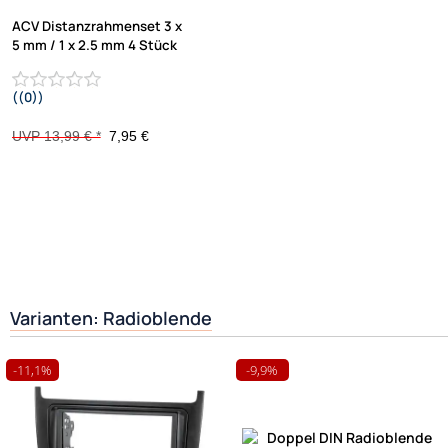
ACV Distanzrahmenset 3 x
5 mm / 1 x 2.5 mm 4 Stück
((0))
UVP 13,99 € *
7,95 €
Varianten: Radioblende
-11,1%
-9,9%