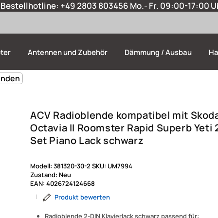
Bestellhotline:
+49 2803 803456
Mo.- Fr. 09:00-17:00 U
ter
Antennen und Zubehör
Dämmung / Ausbau
Ha
enden
ACV Radioblende kompatibel mit Skoda
Octavia II Roomster Rapid Superb Yeti 
Set Piano Lack schwarz
Modell:
381320-30-2
SKU:
UM7994
Zustand:
Neu
EAN:
4026724124668
|
Produkt bewerten
Radioblende 2-DIN Klavierlack schwarz passend für: