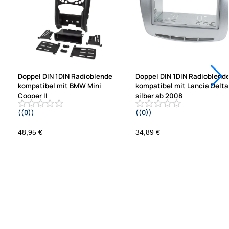
Doppel DIN 1DIN Radioblende
Doppel DIN 1DIN Radioblend
kompatibel mit BMW Mini
kompatibel mit Lancia Delta
Cooper II
silber ab 2008
((0))
((0))
R55 R56 R57 2006-2014 Fz. m. autom.
Klimaanlage
48,95 €
34,89 €