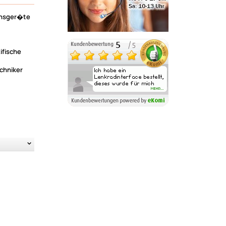
ionsger�te
ifische
chniker