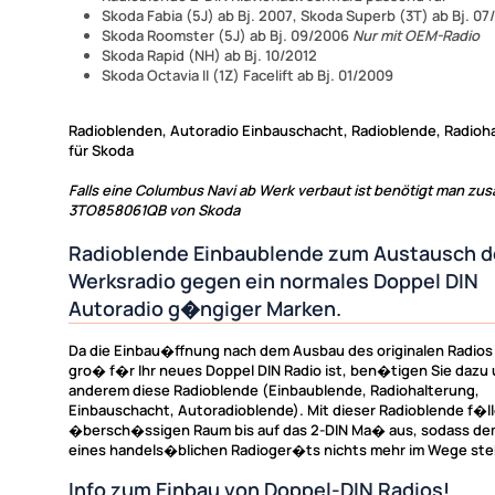
Skoda Fabia (5J) ab Bj. 2007, Skoda Superb (3T) ab Bj. 0
Skoda Roomster (5J) ab Bj. 09/2006
Nur mit OEM-Radio
Skoda Rapid (NH) ab Bj. 10/2012
Skoda Octavia II (1Z) Facelift ab Bj. 01/2009
Radioblenden, Autoradio Einbauschacht, Radioblende, Radioh
für Skoda
Falls eine Columbus Navi ab Werk verbaut ist benötigt man zusä
3TO858061QB von Skoda
Radioblende Einbaublende zum Austausch d
Werksradio gegen ein normales Doppel DIN
Autoradio g�ngiger Marken.
Da die Einbau�ffnung nach dem Ausbau des originalen Radios
gro� f�r Ihr neues Doppel DIN Radio ist, ben�tigen Sie dazu 
anderem diese Radioblende (Einbaublende, Radiohalterung,
Einbauschacht, Autoradioblende). Mit dieser Radioblende f�ll
�bersch�ssigen Raum bis auf das 2-DIN Ma� aus, sodass de
eines handels�blichen Radioger�ts nichts mehr im Wege ste
Info zum Einbau von Doppel-DIN Radios!