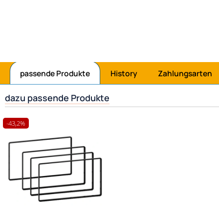
Jetzt mit Amazonpay bezahlen
passende Produkte
History
Zahlungsarten
dazu passende Produkte
-43,2%