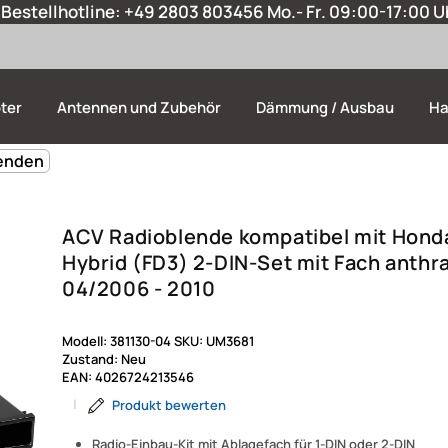
Bestellhotline:
+49 2803 803456
Mo.- Fr. 09:00-17:00 U
ter
Antennen und Zubehör
Dämmung / Ausbau
Ha
lenden
ACV Radioblende kompatibel mit Honda
Hybrid (FD3) 2-DIN-Set mit Fach anthra
04/2006 - 2010
Modell:
381130-04
SKU:
UM3681
Zustand:
Neu
EAN:
4026724213546
|
Produkt bewerten
Radio-Einbau-Kit mit Ablagefach für 1-DIN oder 2-DIN