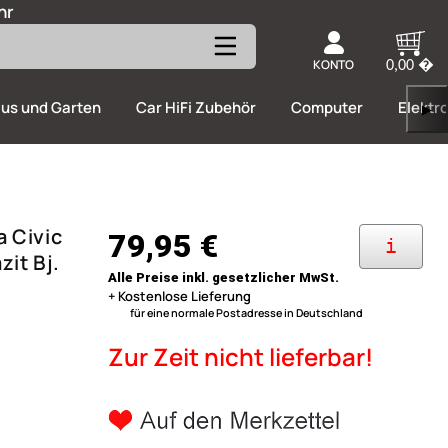
hr
KONTO
0,00 �
us und Garten
Car HiFi Zubehör
Computer
Elektr
▶
 Civic
79,95 €
i
zit Bj.
Alle Preise inkl. gesetzlicher MwSt.
+ Kostenlose Lieferung
für eine normale Postadresse in Deutschland
Zur Zeit nicht lieferbar!