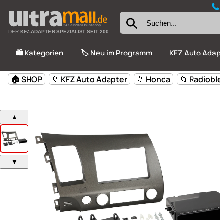
24 Stunden Onlineshop
DER
KFZ-ADAPTER SPEZIALIST SEIT 2002
🛍️ Kategorien
🏷️ Neu im Programm
KFZ Auto Adap
🏠 SHOP
📁 KFZ Auto Adapter
📁 Honda
📁 Radiob
▲
▼