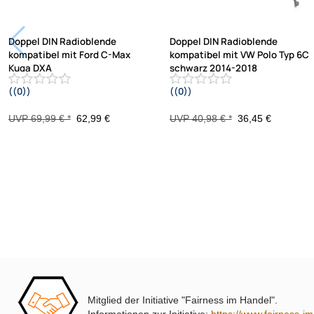
Doppel DIN Radioblende
Doppel DIN Radioblende
kompatibel mit Ford C-Max
kompatibel mit VW Polo Typ 6C
Kuga DXA
schwarz 2014-2018
((0))
((0))
DM2 2012 Piano Lack mit
Warnblinkschalter
UVP 69,99 € *
62,99 €
UVP 40,98 € *
36,45 €
Mitglied der Initiative "Fairness im Handel".
Informationen zur Initiative:
https://www.fairness-i