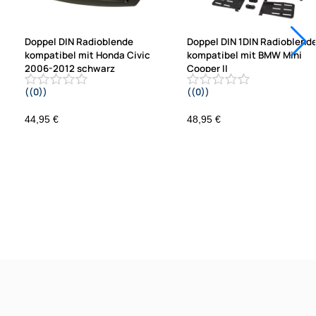
Doppel DIN Radioblende
Doppel DIN 1DIN Radioblend
kompatibel mit Honda Civic
kompatibel mit BMW Mini
2006-2012 schwarz
Cooper II
((0))
((0))
.
R55 R56 R57 2006-2014 Fz. m. au
Klimaanlage
44,95 €
48,95 €