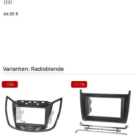
((1))
Bj. 2007 adaptiert auf Alpine
64,95 €
Varianten: Radioblende
-10%
-11,1%