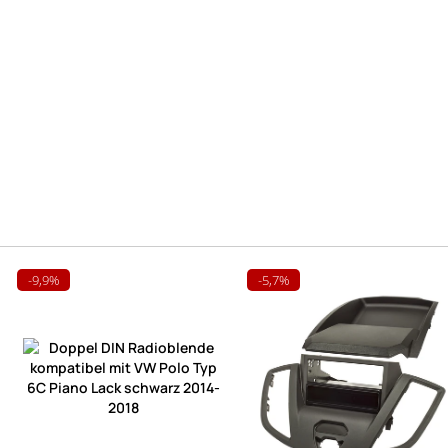
-9,9%
-5,7%