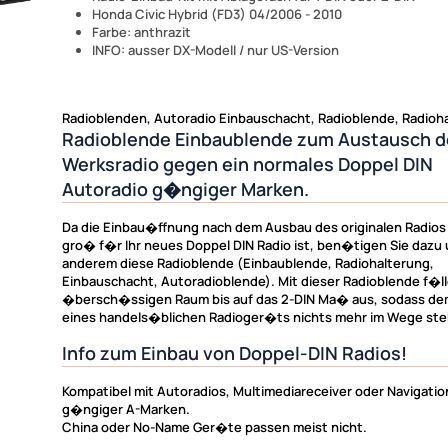
Honda Civic Hybrid (FD3) 04/2006 - 2010
Farbe: anthrazit
INFO: ausser DX-Modell / nur US-Version
Radioblenden, Autoradio Einbauschacht, Radioblende, Radioh
Radioblende Einbaublende zum Austausch d
Werksradio gegen ein normales Doppel DIN
Autoradio g�ngiger Marken.
Da die Einbau�ffnung nach dem Ausbau des originalen Radios
gro� f�r Ihr neues Doppel DIN Radio ist, ben�tigen Sie dazu 
anderem diese Radioblende (Einbaublende, Radiohalterung,
Einbauschacht, Autoradioblende). Mit dieser Radioblende f�ll
�bersch�ssigen Raum bis auf das 2-DIN Ma� aus, sodass de
eines handels�blichen Radioger�ts nichts mehr im Wege ste
Info zum Einbau von Doppel-DIN Radios!
Kompatibel mit Autoradios, Multimediareceiver oder Navigat
g�ngiger A-Marken.
China oder No-Name Ger�te passen meist nicht.