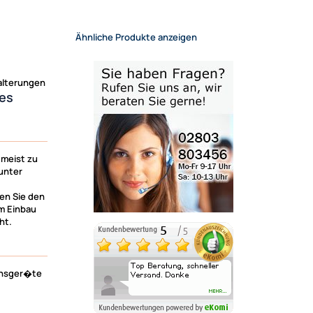
Ähnliche Produkte anzeigen
alterungen
es
 meist zu
unter
en Sie den
m Einbau
ht.
ionsger�te