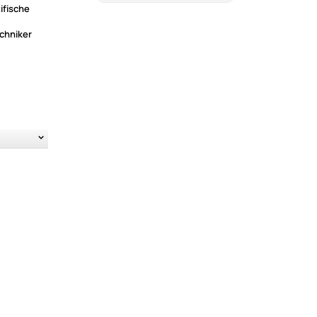
ifische
chniker
Je