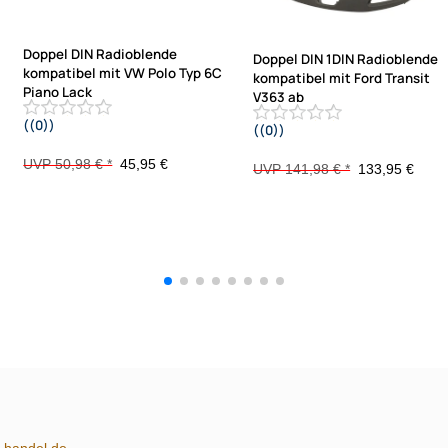
Doppel DIN Radioblende
Doppel DIN 1DIN Radioblende
kompatibel mit VW Polo Typ 6C
kompatibel mit Ford Transit
Piano Lack
V363 ab
((0))
((0))
schwarz 2014-2018
2014 mit Warnblinkschalter nur Fzg
ohne 4.2 Zoll Display
UVP 50,98 € *
45,95 €
UVP 141,98 € *
133,95 €
m-handel.de