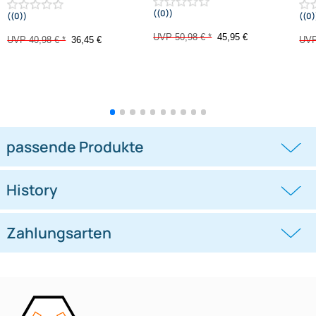
-11,1%
-9,9%
Doppel DIN Radioblende
Doppel DIN Radioblende
kompatibel mit VW Polo Typ 6C
kompatibel mit VW Polo Typ 6C
Piano Lack
schwarz 2014-2018
((0))
((0))
schwarz 2014-2018
UVP 50,98 € *
45,95 €
UVP 40,98 € *
36,45 €