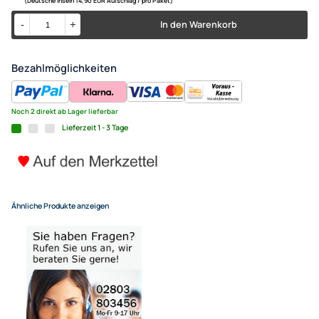
ACV Doppel DIN Radioblende 
Fiat Croma (194) 2-DIN schwa
UVP 39,99 € *
24,95 €
Alle Preise inkl. gesetzlicher MwSt.
+ EUR 6,80 Versandkosten
für eine normale Postadresse in Deutschland
(Deutsche Inseln 14,90 EUR Aufschlag / pro Paket)
In den Warenkorb
-
+
Bezahlmöglichkeiten
Noch 2 direkt ab Lager lieferbar
Lieferzeit 1 - 3 Tage