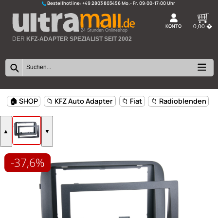
Bestellhotline:
+49 2803 803456
K
24 Stunden Onlineshop
DER
KFZ-ADAPTER SPEZIALIST SEIT 2002
-37,6%
🏠 SHOP
📁 KFZ Auto Adapter
📁 Fiat
📁 Radioblen
▲
▼