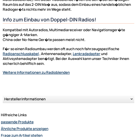
Fiat
Radioblende Einbaublende zum Austausch des
Werksradio gegen ein normales Doppel DIN Autorad
g�ngiger Marken.
Da die Einbau�ffnung nach dem Ausbau des originalen Radios meist zu
f�r Ihr neues Doppel DIN Radio ist, ben�tigen Sie dazu unter anderem 
Radioblende (Einbaublende, Radiohalterung, Einbauschacht,
Autoradioblende). Mit dieser Radioblende f�llen Sie den �bersch�ss
Raum bis auf das 2-DIN Ma� aus, sodass dem Einbau eines handels�bl
Radioger�ts nichts mehr im Wege steht.
Info zum Einbau von Doppel-DIN Radios!
Kompatibel mit Autoradios, Multimediareceiver oder Navigationsger�t
g�ngiger A-Marken.
China oder No-Name Ger�te passen meist nicht.
F�r so einen Radioumbau werden oft auch noch fahrzeugspezifische
Radioanschlusskabel
, Antennenadapter,
Lenkradadapter
und
Ultramall
Aktivsystemadapter ben�tigt. Bei der Auswahl kann unser Techniker I
Zahlungsarten
sicherlich behilflich sein.