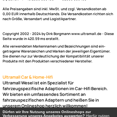
Alle Preisangaben sind inkl. MwSt. und zzgl. Versandkosten ab
0,00 EUR innerhalb Deutschlands. Die Versandkosten richten sich
nach Größe, Versandart und Logistikpartner.
Copyright 2002 - 2024 by Dirk Borgmann www.ultramall.de - Diese
Seite wurde in 420.59 ms erstellt.
Alle verwendeten Markennamen und Bezeichnungen sind ein-
getragene Warenzeichen und Marken der jeweiligen Eigentümer.
Sie dienen nur zur Verdeutlichung der Kompatibilität unserer
Produkte mit den Produkten verschiedener Hersteller.
Ultramall Car & Home-Hifi
Ultramall Wesel ist ein Spezialist für
fahrzeugspezifische Adaptionen im Car-Hifi Bereich.
Wir bieten ein umfassendes Sortiment an
fahrzeuspezifischen Adaptern und heißen Sie in
unserem Onlineshop herzlich willkommen!
Venloer Str. 6a
46487
Wesel
Nordrhein-Westfalen
Dürfen wir Ihre Nutzung unseres Onlineshops zur
Dürfen wir Ihre Nutzung unseres Onlineshops zur
Verbesserung unseres Angebotes auswerten?
Verbesserung unseres Angebotes auswerten?
Hierfür nutzen
Hierfür nutzen