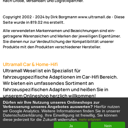
nach Größe, Versandart und Logistikpartner.
Copyright 2002 - 2024 by Dirk Borgmann www.ultramall.de - Diese
Seite wurde in 819.02 ms erstellt.
Alle verwendeten Markennamen und Bezeichnungen sind ein-
getragene Warenzeichen und Marken der jeweiligen Eigentümer.
Sie dienen nur zur Verdeutlichung der Kompatibilität unserer
Produkte mit den Produkten verschiedener Hersteller.
Ultramall Car & Home-Hifi
Ultramall Wesel ist ein Spezialist für
fahrzeugspezifische Adaptionen im Car-Hifi Bereich.
Wir bieten ein umfassendes Sortiment an
fahrzeuspezifischen Adaptern und heißen Sie in
unserem Onlineshop herzlich willkommen!
Venloer Str. 6a
46487
Wesel
Nordrhein-Westfalen
Dürfen wir Ihre Nutzung unseres Onlineshops zur
Dürfen wir Ihre Nutzung unseres Onlineshops zur
Verbesserung unseres Angebotes auswerten?
Verbesserung unseres Angebotes auswerten?
Hierfür nutzen
Hierfür nutzen
Telefon:
02803-803456
Bürozeiten: Montag-Freitag:
wir Google Analytics. Weitere Informationen finden Sie in unserer
wir Google Analytics. Weitere Informationen finden Sie in unserer
(Abholung nur nach Vereinbarung möglich!)
8:00 Uhr -
Datenschutzerklärung. Ihre Einwilligung ist freiwillig, Sie können
Datenschutzerklärung. Ihre Einwilligung ist freiwillig, Sie können
diese jederzeit für die Zukunft widerrufen.
diese jederzeit für die Zukunft widerrufen.
17:00 Uhr
mehr erfahren
mehr erfahren
Ja
Ja
Nein
Nein