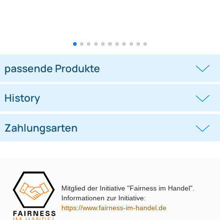
Doppel DIN Radioblende
Doppel DIN Radioblende
kompatibel mit Ford C-Max Kuga
kompatibel mit VW Polo Typ 6C
DXA
schwarz 2014-2018
((0))
((0))
DM2 2012 Piano Lack mit
Warnblinkschalter
UVP 69,99 € *
62,99 €
UVP 40,98 € *
36,45 €
Mitglied der Initiative "Fairness im Handel".
Informationen zur Initiative:
https://www.fairness-im-handel.de