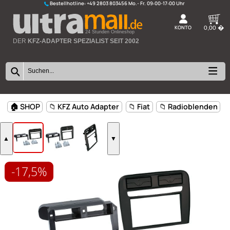
Bestellhotline:
+49 2803 803456
K
24 Stunden Onlineshop
DER
KFZ-ADAPTER SPEZIALIST SEIT 2002
-17,5%
🏠 SHOP
📁 KFZ Auto Adapter
📁 Fiat
📁 Radioblen
▲
▼