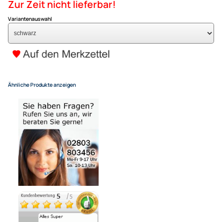
ACV Radioblende kompatibel 
Punto 2-DIN schwarz Bj. 09/2
UVP 119,99 € *
99,- €
Alle Preise inkl. gesetzlicher MwSt.
+ Kostenlose Lieferung
für eine normale Postadresse in Deutschland
Zur Zeit nicht lieferbar!
Variantenauswahl
Ähnliche Produkte anzeigen