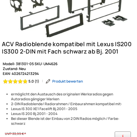
Modell:
381301-05
SKU:
UM4626
Zustand:
Neu
EAN:
4026724213294
|
Produkt bewerten
5.0 (1)
ermöglicht den Austausch des originalen Werksradios gegen
Autoradios gängiger Marken
2-DIN Radioblende/ Radiorahmen / Einbaurahmen kompatibel mit:
Lexus IS 300 XE1 Facelift Bj.2001 - 2005