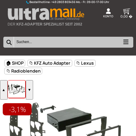
Bestellhotline:
+49 2803 803456
K
24 Stunden Onlineshop
DER
KFZ-ADAPTER SPEZIALIST SEIT 2002
-3,1%
🏠 SHOP
📁 KFZ Auto Adapter
📁 Lexus
📁 Radioblenden
▲
▼