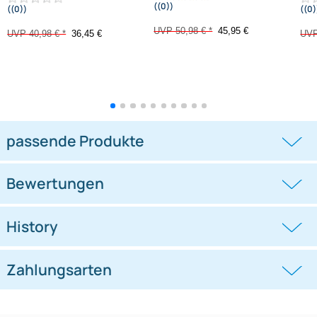
-11,1%
-9,9%
Doppel DIN Radioblende
Doppel DIN Radioblende
kompatibel mit VW Polo Typ 6C
kompatibel mit VW Polo Typ 6C
Piano Lack
schwarz 2014-2018
((0))
((0))
schwarz 2014-2018
UVP 50,98 € *
45,95 €
UVP 40,98 € *
36,45 €