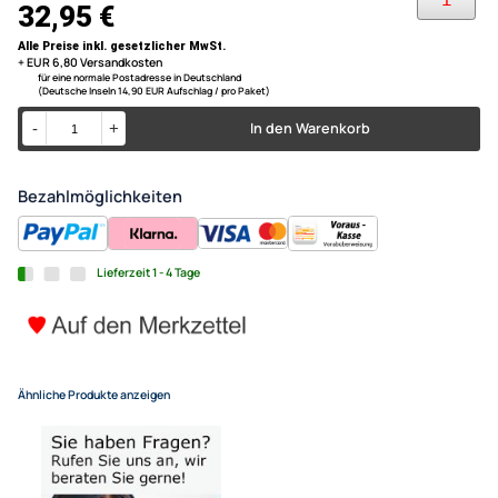
Lexus IS 200 Bj.2001 - 2004
ACV Radioblende kompatibel 
Bei dieser Blende ist der Einbau von 2 DIN Radios möglich / Farbe:
schwarz
IS300 2-DIN mit Fach schwarz
UVP 33,99 € *
32,95 €
Alle Preise inkl. gesetzlicher MwSt.
+ EUR 6,80 Versandkosten
für eine normale Postadresse in Deutschland
(Deutsche Inseln 14,90 EUR Aufschlag / pro Paket)
In den Warenkorb
-
+
Bezahlmöglichkeiten