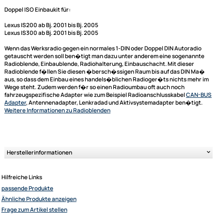
Radioblenden, Autoradio Einbauschacht, Radioblende, Radiohalterunge
Lexus
PDF Einbauanleitung
Doppel ISO Einbaukit für:
Lexus IS200 ab Bj. 2001 bis Bj. 2005
Lexus IS300 ab Bj. 2001 bis Bj. 2005
Wenn das Werksradio gegen ein normales 1-DIN oder Doppel DIN Autora
getauscht werden soll ben�tigt man dazu unter anderem eine sogena
Radioblende, Einbaublende, Radiohalterung, Einbauschacht. Mit dieser
Radioblende f�llen Sie diesen �bersch�ssigen Raum bis auf das DIN
aus, so dass dem Einbau eines handels�blichen Radioger�ts nichts me
Wege steht. Zudem werden f�r so einen Radioumbau oft auch noch
fahrzeugspezifische Adapter wie zum Beispiel Radioanschlusskabel
CA
Ultramall
Adapter
, Antennenadapter, Lenkradad und Aktivsystemadapter ben�ti