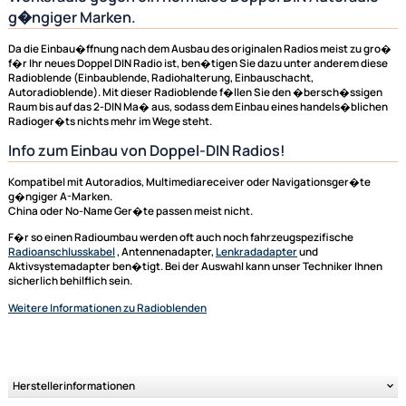
Radioblende Einbaublende zum Austausch des
Werksradio gegen ein normales Doppel DIN Autorad
g�ngiger Marken.
Da die Einbau�ffnung nach dem Ausbau des originalen Radios meist zu
f�r Ihr neues Doppel DIN Radio ist, ben�tigen Sie dazu unter anderem 
Radioblende (Einbaublende, Radiohalterung, Einbauschacht,
Autoradioblende). Mit dieser Radioblende f�llen Sie den �bersch�ss
Raum bis auf das 2-DIN Ma� aus, sodass dem Einbau eines handels�bl
Radioger�ts nichts mehr im Wege steht.
Info zum Einbau von Doppel-DIN Radios!
Kompatibel mit Autoradios, Multimediareceiver oder Navigationsger�t
g�ngiger A-Marken.