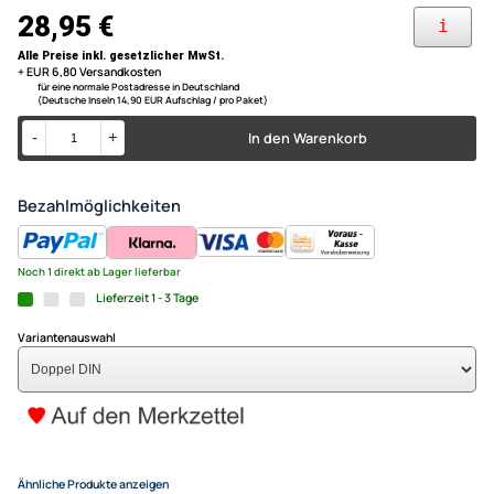
Nur für Modelle ohne OEM-Navigationssystem
Achtung! Nur kompatibel mit OEM Head Units, welche ca. 1 cm
ACV Doppel DIN Radioblende 
oberhalb der unteren Kante der Lüftungsdüsen enden! ( siehe Foto
2 )
Hyundai Santa Fé (DM) schwa
Farbe: schwarz
28,95 €
Alle Preise inkl. gesetzlicher MwSt.
+ EUR 6,80 Versandkosten
für eine normale Postadresse in Deutschland
(Deutsche Inseln 14,90 EUR Aufschlag / pro Paket)
In den Warenkorb
-
+
Bezahlmöglichkeiten