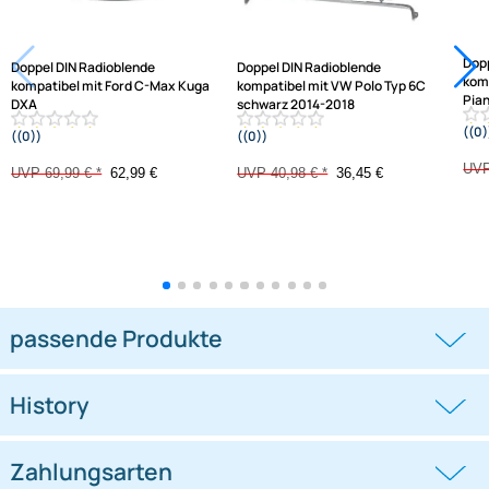
Jetzt auf Rechnung kaufen
Varianten: Radioblende
-10%
-11,1%
Doppel DIN Radioblende
Doppel DIN Radioblende
kompatibel mit Ford C-Max Kuga
kompatibel mit VW Polo Typ 6C
DXA
schwarz 2014-2018
((0))
((0))