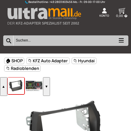
Bestellhotline:
+49 2803 803456
K
24 Stunden Onlineshop
DER
KFZ-ADAPTER SPEZIALIST SEIT 2002
🏠 SHOP
📁 KFZ Auto Adapter
📁 Hyundai
📁 Radioblenden
▲
▼