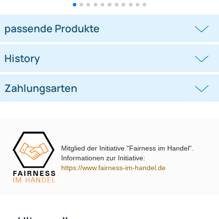
Doppel DIN Radioblende
Doppel DIN Radioblende
kompatibel mit Ford C-Max Kuga
kompatibel mit VW Polo Typ 6C
DXA
schwarz 2014-2018
((0))
((0))
DM2 2012 Piano Lack mit
Warnblinkschalter
UVP 69,99 € *
62,99 €
UVP 40,98 € *
36,45 €
Mitglied der Initiative "Fairness im Handel".
Informationen zur Initiative:
https://www.fairness-im-handel.de
passende Produkte