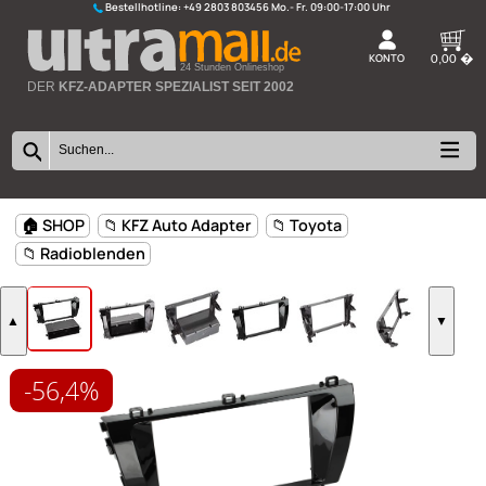
Bestellhotline:
+49 2803 803456
K
24 Stunden Onlineshop
DER
KFZ-ADAPTER SPEZIALIST SEIT 2002
-56,4%
🏠 SHOP
📁 KFZ Auto Adapter
📁 Toyota
📁 Radioblenden
▲