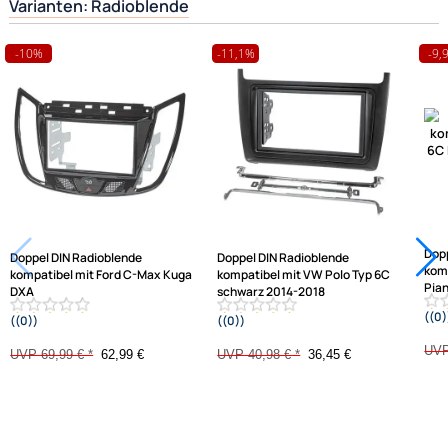
Hilfreiche Links
passende Produkte
Ähnliche Produkte anzeigen
Frage zum Artikel stellen
Jetzt auf Rechnung kaufen
Varianten: Radioblende
-10%
-11,1%