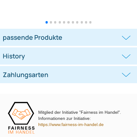
Doppel DIN Radioblende Set
Doppel DIN Radioblende Set
kompatibel mit Hyundai
kompatibel mit Seat Ibiza 6J
((0))
((0))
i10 2008-2013 schwarz mit Einbaukit
Bj.2008-2013 schwarz metallic mit
Einbaukit
UVP 44,98 € *
37,99 €
UVP 41,98 € *
33,95 €
Mitglied der Initiative "Fairness im Handel".
Informationen zur Initiative:
https://www.fairness-im-handel.de
passende Produkte