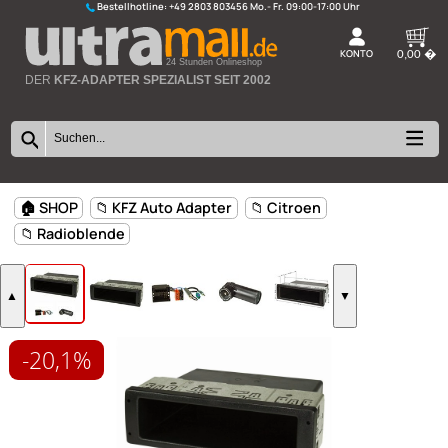
Bestellhotline:
+49 2803 803456
K
24 Stunden Onlineshop
DER
KFZ-ADAPTER SPEZIALIST SEIT 2002
-20,1%
🏠 SHOP
📁 KFZ Auto Adapter
📁 Citroen
📁 Radioblende
▲
▼