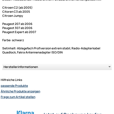
Diese/r Radioblende / Radiorahmen / Einbaurahmen ist kompatibel mit:
Citroen C2 (ab 2005)
Citoren C3 ab 2005
Citroen Jumpy
Peugeot 207 ab 2006
Peugeot 307 ab 2006
Peugeot Expert ab 2007
Ultramall
Zahlungsarten
Farbe: schwarz
Wir versenden mit
Setinhalt: Ablagefach Profiversion extrem stabil, Radio-Adapterkabel
Unsere Leistungen
Quadlock, Fakra Antennenadapter ISO/DIN