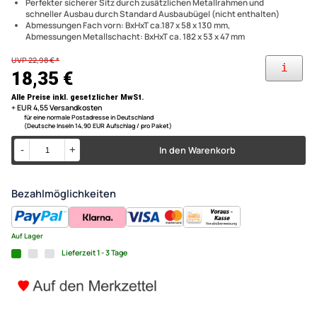
Autoradio Einbau Set DIN ISO Ablagefach Schacht mit Metallkäfig
Radioblende Set kompatibel 
extrem stabil Profi Version
kompatibel mit Citroen C2 C3 Jumpy Peugeot 207 307 Expert
kompatibel mit Fahrzeugen mit Radio 182mm Breite und Most
Peugeot C2 C3 207 307 Profi
Quadlocks Stecker
Perfekter sicherer Sitz durch zusätzlichen Metallrahmen und
stabil mit Quadlockadapter I
schneller Ausbau durch Standard Ausbaubügel (nicht enthalten)
Abmessungen Fach vorn: BxHxT ca.187 x 58 x 130 mm,
Antennenadapter Phantomei
Abmessungen Metallschacht: BxHxT ca. 182 x 53 x 47 mm
ISO
UVP 22,98 € *
18,35 €
Alle Preise inkl. gesetzlicher MwSt.
+ EUR 4,55 Versandkosten
für eine normale Postadresse in Deutschland
(Deutsche Inseln 14,90 EUR Aufschlag / pro Paket)