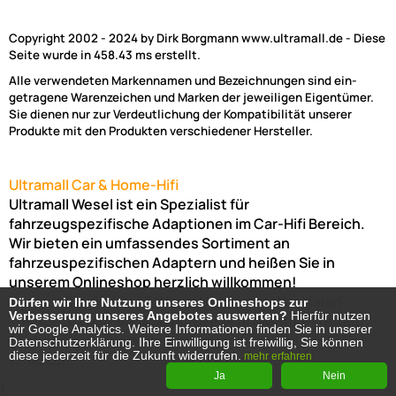
Copyright 2002 - 2024 by Dirk Borgmann www.ultramall.de - Diese
Seite wurde in 458.43 ms erstellt.
Alle verwendeten Markennamen und Bezeichnungen sind ein-
getragene Warenzeichen und Marken der jeweiligen Eigentümer.
Sie dienen nur zur Verdeutlichung der Kompatibilität unserer
Produkte mit den Produkten verschiedener Hersteller.
Ultramall Car & Home-Hifi
Ultramall Wesel ist ein Spezialist für
fahrzeugspezifische Adaptionen im Car-Hifi Bereich.
Wir bieten ein umfassendes Sortiment an
fahrzeuspezifischen Adaptern und heißen Sie in
unserem Onlineshop herzlich willkommen!
Venloer Str. 6a
46487
Wesel
Nordrhein-Westfalen
Dürfen wir Ihre Nutzung unseres Onlineshops zur
Dürfen wir Ihre Nutzung unseres Onlineshops zur
Verbesserung unseres Angebotes auswerten?
Verbesserung unseres Angebotes auswerten?
Hierfür nutzen
Hierfür nutzen
Telefon:
02803-803456
Bürozeiten: Montag-Freitag:
wir Google Analytics. Weitere Informationen finden Sie in unserer
wir Google Analytics. Weitere Informationen finden Sie in unserer
(Abholung nur nach Vereinbarung möglich!)
8:00 Uhr -
Datenschutzerklärung. Ihre Einwilligung ist freiwillig, Sie können
Datenschutzerklärung. Ihre Einwilligung ist freiwillig, Sie können
diese jederzeit für die Zukunft widerrufen.
diese jederzeit für die Zukunft widerrufen.
17:00 Uhr
mehr erfahren
mehr erfahren
Ja
Ja
Nein
Nein
1