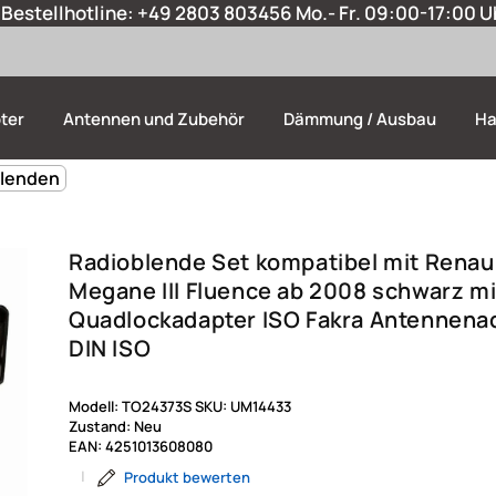
Bestellhotline:
+49 2803 803456
Mo.- Fr. 09:00-17:00 U
ter
Antennen und Zubehör
Dämmung / Ausbau
Ha
blenden
Radioblende Set kompatibel mit Renau
Megane III Fluence ab 2008 schwarz mi
Quadlockadapter ISO Fakra Antennena
DIN ISO
Modell:
TO24373S
SKU:
UM14433
Zustand:
Neu
EAN:
4251013608080
|
Produkt bewerten