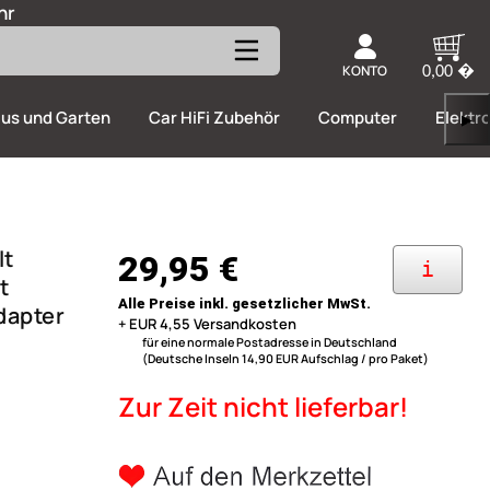
hr
KONTO
0,00 �
us und Garten
Car HiFi Zubehör
Computer
Elektr
▶
lt
29,95 €
i
t
Alle Preise inkl. gesetzlicher MwSt.
dapter
+ EUR 4,55 Versandkosten
für eine normale Postadresse in Deutschland
(Deutsche Inseln 14,90 EUR Aufschlag / pro Paket)
Zur Zeit nicht lieferbar!