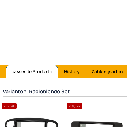
passende Produkte
History
Zahlungsarten
Varianten: Radioblende Set
-15,5%
-19,1%