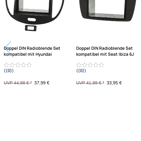
Doppel DIN Radioblende Set
Doppel DIN Radioblende Set
kompatibel mit Hyundai
kompatibel mit Seat Ibiza 6J
((0))
((0))
i10 2008-2013 schwarz mit Einbaukit
Bj.2008-2013 schwarz metallic mit
Einbaukit
UVP 44,98 € *
37,99 €
UVP 41,98 € *
33,95 €