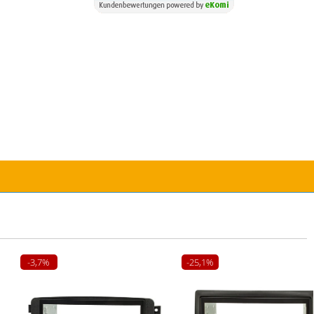
-3,7%
-25,1%