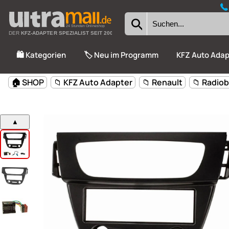
24 Stunden Onlineshop
DER
KFZ-ADAPTER SPEZIALIST SEIT 2002
🛍️ Kategorien
🏷️ Neu im Programm
KFZ Auto Adap
🏠 SHOP
📁 KFZ Auto Adapter
📁 Renault
📁 Radio
▲