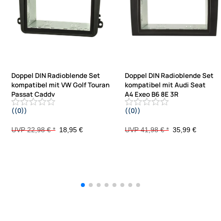
Doppel DIN Radioblende Set
Doppel DIN Radioblende Set
kompatibel mit VW Golf Touran
kompatibel mit Audi Seat
Passat Caddy
A4 Exeo B6 8E 3R
((0))
((0))
EOS Skoda Octavia 3C V VI mit
3RN schwarz mit Einbaukit
Einbaukit
UVP 22,98 € *
18,95 €
UVP 41,98 € *
35,99 €