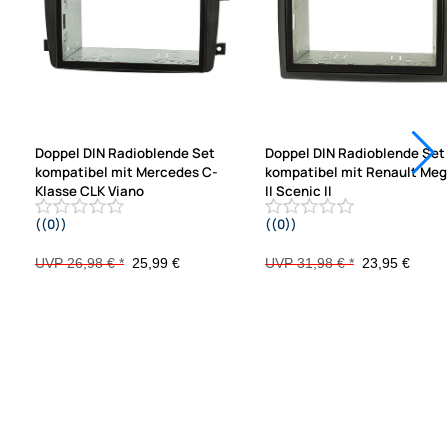
Doppel DIN Radioblende Set
Doppel DIN Radioblende Set
kompatibel mit Mercedes C-
kompatibel mit Renault Me
Klasse CLK Viano
II Scenic II
((0))
((0))
Vito
Bj.2005-2009 schwarz mit Einbau
W203 S203 CL203 C209 A209 schwarz
UVP 26,98 € *
25,99 €
UVP 31,98 € *
23,95 €
mit Einbaukit