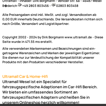
Ultramall - Inhaber: Dirk Borgmann - Venloer Str. 6a - 46487 Wesel
B�derich
+49 2803 803456 -
02803 803458
Alle Preisangaben sind inkl. MwSt. und zzgl. Versandkosten ab
0,00 EUR innerhalb Deutschlands. Die Versandkosten richten sich
nach Größe, Versandart und Logistikpartner.
Copyright 2002 - 2024 by Dirk Borgmann www.ultramall.de - Diese
Seite wurde in 471.55 ms erstellt.
Alle verwendeten Markennamen und Bezeichnungen sind ein-
getragene Warenzeichen und Marken der jeweiligen Eigentümer.
Sie dienen nur zur Verdeutlichung der Kompatibilität unserer
Produkte mit den Produkten verschiedener Hersteller.
Ultramall Car & Home-Hifi
Ultramall Wesel ist ein Spezialist für
fahrzeugspezifische Adaptionen im Car-Hifi Bereich.
Wir bieten ein umfassendes Sortiment an
fahrzeuspezifischen Adaptern und heißen Sie in
unserem Onlineshop herzlich willkommen!