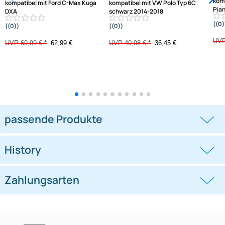
-10%
-11,1%
Doppel DIN Radioblende
Doppel DIN Radioblende
kompatibel mit Ford C-Max Kuga
kompatibel mit VW Polo Typ 6C
DXA
schwarz 2014-2018
((0))
((0))
DM2 2012 Piano Lack mit
Warnblinkschalter
UVP 69,99 € *
62,99 €
UVP 40,98 € *
36,45 €