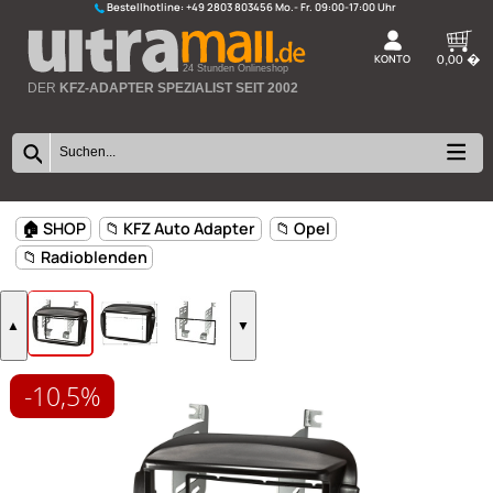
Bestellhotline:
+49 2803 803456
K
24 Stunden Onlineshop
DER
KFZ-ADAPTER SPEZIALIST SEIT 2002
-10,5%
🏠 SHOP
📁 KFZ Auto Adapter
📁 Opel
📁 Radioblenden
▲
▼