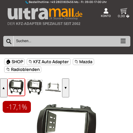
Bestellhotline:
+49 2803 803456
K
24 Stunden Onlineshop
DER
KFZ-ADAPTER SPEZIALIST SEIT 2002
-17,1%
🏠 SHOP
📁 KFZ Auto Adapter
📁 Mazda
📁 Radioblenden
▲
▼