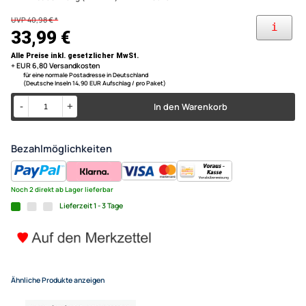
Radio ab.
ermöglicht den Austausch des originalen Werksradios gegen
2-DIN Radioblende kompatibe
Autoradios gängiger Marken
kompatibel mit Mazda 2 (Typ DE) 2. Generation 2007 - 2014
schwarz ab Bj. 2007
Farbe: schwarz / Material: Kunststoff
Einbauöffnung (+/-2mm): 1-DIN - 183x51mm
UVP 40,98 € *
33,99 €
Alle Preise inkl. gesetzlicher MwSt.
+ EUR 6,80 Versandkosten
für eine normale Postadresse in Deutschland
(Deutsche Inseln 14,90 EUR Aufschlag / pro Paket)
In den Warenkorb
-
+