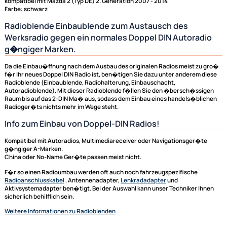
Radioblende / Radiorahmen / Einbaurahmen passe
für 2-DIN Radios gängiger Marken
kompatibel mit Mazda 2 (Typ DE) 2. Generation 2007 - 2014
Farbe: schwarz
Radioblende Einbaublende zum Austausch des
Werksradio gegen ein normales Doppel DIN Autorad
g�ngiger Marken.
Da die Einbau�ffnung nach dem Ausbau des originalen Radios meist zu
f�r Ihr neues Doppel DIN Radio ist, ben�tigen Sie dazu unter anderem 
Radioblende (Einbaublende, Radiohalterung, Einbauschacht,
Autoradioblende). Mit dieser Radioblende f�llen Sie den �bersch�ss
Raum bis auf das 2-DIN Ma� aus, sodass dem Einbau eines handels�bl
Radioger�ts nichts mehr im Wege steht.