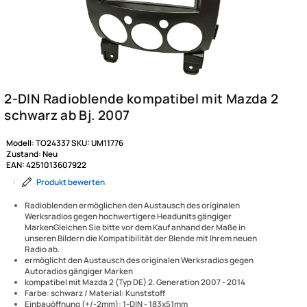
Modell:
TO24337
SKU:
UM11776
Zustand:
Neu
EAN:
4251013607922
|
Produkt bewerten
Radioblenden ermöglichen den Austausch des originalen
Werksradios gegen hochwertigere Headunits gängiger
MarkenGleichen Sie bitte vor dem Kauf anhand der Maße in
unseren Bildern die Kompatibilität der Blende mit Ihrem neuen