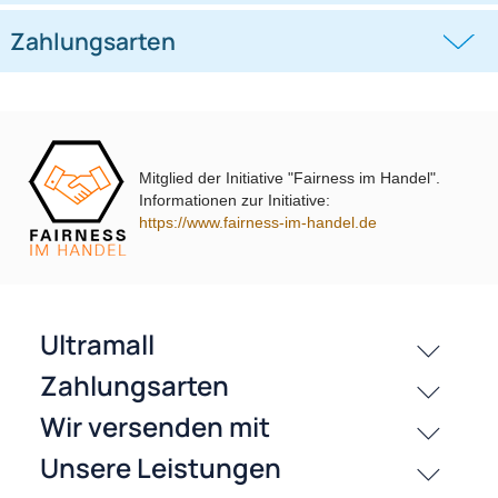
DXA
schwarz 2014-2018
((0))
((0))
DM2 2012 Piano Lack mit
Warnblinkschalter
UVP 69,99 € *
62,99 €
UVP 40,98 € *
36,45 €
Mitglied der Initiative "Fairness im Handel".
Informationen zur Initiative:
https://www.fairness-im-handel.de
passende Produkte
History
Zahlungsarten