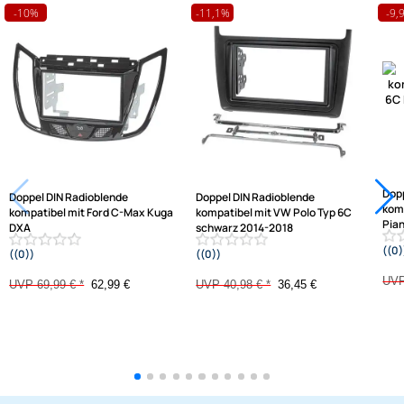
passende Produkte
Ähnliche Produkte anzeigen
Frage zum Artikel stellen
Jetzt auf Rechnung kaufen
Varianten: Radioblende
-10%
-11,1%