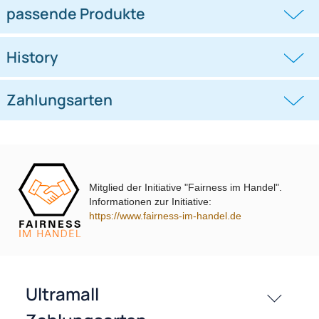
Doppel DIN Radioblende
Doppel DIN Radioblende
kompatibel mit Ford C-Max Kuga
kompatibel mit VW Polo Typ 6C
DXA
schwarz 2014-2018
((0))
((0))
DM2 2012 Piano Lack mit
Warnblinkschalter
UVP 69,99 € *
62,99 €
UVP 40,98 € *
36,45 €
Mitglied der Initiative "Fairness im Handel".
Informationen zur Initiative:
https://www.fairness-im-handel.de
passende Produkte
History