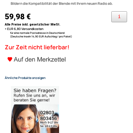
Fahrzeughersteller benötigt.
Material: Kunststoff, Farbe schwarz
(Original Farbton)
Doppel DIN Radioblende komp
Diese Radioblende erlaubt den Austausch des originalen Radios
gegen Autoradios, Multimediareceiver oder Navigationsgeräte
fortwo 451 Facelift schwarz 
gängiger Markenhersteller.
Gleichen Sie bitte vor dem Kauf anhand der Maße in unseren
Bildern die Kompatibilität der Blende mit Ihrem neuen Radio ab.
59,98 €
Alle Preise inkl. gesetzlicher MwSt.
+ EUR 6,80 Versandkosten
für eine normale Postadresse in Deutschland
(Deutsche Inseln 14,90 EUR Aufschlag / pro Paket)
Zur Zeit nicht lieferbar!