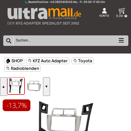
Bestellhotline:
+49 2803 803456
K
24 Stunden Onlineshop
DER
KFZ-ADAPTER SPEZIALIST SEIT 2002
-13,7%
🏠 SHOP
📁 KFZ Auto Adapter
📁 Toyota
📁 Radioblenden
▲
▼