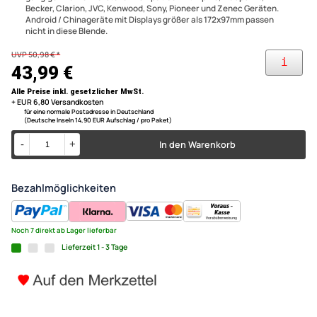
Ausschnitt / Einbaugröße: max.178x102mm, bei Einbau mit
beiliegendem Rahmen 173x98mm (nicht für den Einbau von 1 DIN
Doppel DIN Radioblende komp
Standard-Radios geeignet)
Diese Radioblende erlaubt den Austausch des originalen Radios
Toyota Yaris XP9 silber / sch
gegen Autoradios, Multimediareceiver oder Navigationsgeräte
gängiger Markenhersteller. Kompatibel mit Alpine, Blaupunkt,
Becker, Clarion, JVC, Kenwood, Sony, Pioneer und Zenec Geräten.
Android / Chinageräte mit Displays größer als 172x97mm passen
nicht in diese Blende.
UVP 50,98 € *
43,99 €
Alle Preise inkl. gesetzlicher MwSt.
+ EUR 6,80 Versandkosten
für eine normale Postadresse in Deutschland
(Deutsche Inseln 14,90 EUR Aufschlag / pro Paket)