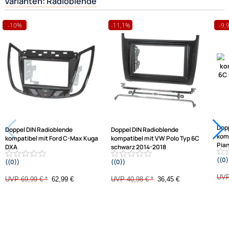
Herstellerinformationen
Hilfreiche Links
passende Produkte
Ähnliche Produkte anzeigen
Frage zum Artikel stellen
Jetzt auf Rechnung kaufen
Varianten: Radioblende
-10%
-11,1%