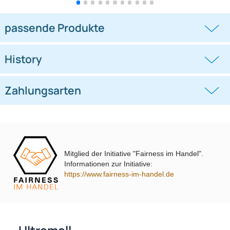
Doppel DIN Radioblende
Doppel DIN Radioblende
kompatibel mit Ford C-Max Kuga
kompatibel mit VW Polo Typ 6C
DXA
schwarz 2014-2018
((0))
((0))
DM2 2012 Piano Lack mit
Warnblinkschalter
UVP 69,99 € *
62,99 €
UVP 40,98 € *
36,45 €
Mitglied der Initiative "Fairness im Handel".
Informationen zur Initiative:
https://www.fairness-im-handel.de
passende Produkte