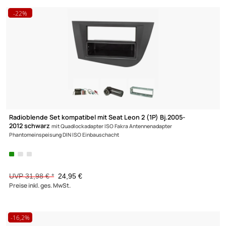
Doppel DIN Radioblende kompatibel mit Hyundai Santa Fe DM a
Bj.09/2012 für Fzg ohne Werks Navigation
UVP 25,98 € *
20,95 €
Preise inkl. ges. MwSt.
-22%