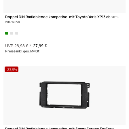
Radioblende Metallschacht kompatibel mit Citroen Peugeot To
C1 107 Aygo schwarz
UVP 11,98 € *
7,45 €
Preise inkl. ges. MwSt.
-22,7%