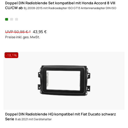
Radioblende Set kompatibel mit Toyota RAV4 Facelift Celica
MR2 Spyder
schwarz mit Radioadaper ISO
UVP 66,98 € *
65,49 €
Preise inkl. ges. MwSt.
-13,8%