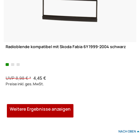
UVP 12,98 € *
8,45 €
Preise inkl. ges. MwSt.
-32,4%
Radioblende kompatibel mit Nissan Primera P11 2000-2002 dun
grau