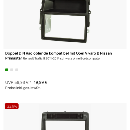
-12,3%
CAN-BUS ADAPTER
CINCHKABEL
ENTRIEGELUNGSWERKZEUG
GEHÄUSEBAU
KLEBER / REINIGER
LAUTSPRECHER
LAUTSPRECHERGITTER
LAUTSPRECHERKABEL
LKW
MASSEWINKEL
Doppel DIN Radioblende kompatibel mit Opel Vivaro B Nissan
Primastar
Renault Trafic II 2011-2014 schwarz ohne Bordcomputer
METALLSCHÄCHTE
MONTAGEMATERIAL
POWERKABEL
UVP 56,98 € *
49,99 €
Preise inkl. ges. MwSt.
SICHERUNGEN
SICHERUNGSHALTER
SONSTIGES
SPANNUNGSWANDLER