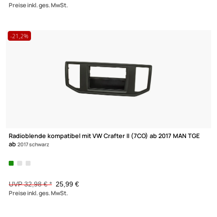
Doppel DIN Radioblende HQ kompatibel mit Fiat Ducato schwar
Serie
8 ab 2021 mit Gerätehalter
UVP 24,98 € *
20,45 €
Preise inkl. ges. MwSt.
-13%