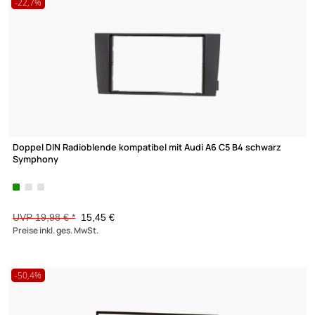
W211 CLS
C219 schwarz
UVP 19,98 € *
15,45 €
Preise inkl. ges. MwSt.
-34,9%
Radioblende kompatibel mit Renault Twingo II ab 2007 Renault
ab
2010 schwarz