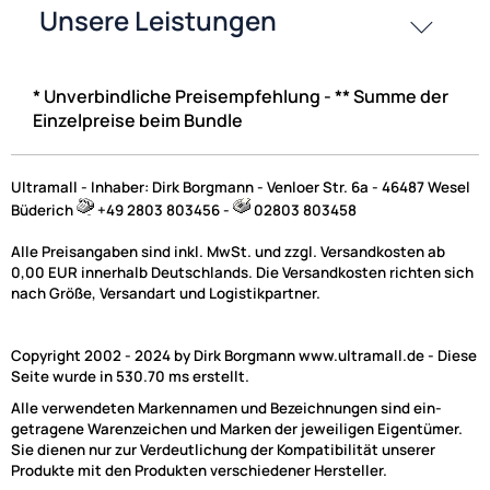
UVP 19,98 € *
15,45 €
Preise inkl. ges. MwSt.
* Unverbindliche Preisempfehlung - ** Summe der
Einzelpreise beim Bundle
-50,4%
Ultramall - Inhaber: Dirk Borgmann - Venloer Str. 6a - 46487 Wesel
Büderich
+49 2803 803456 -
02803 803458
Alle Preisangaben sind inkl. MwSt. und zzgl. Versandkosten ab
0,00 EUR innerhalb Deutschlands. Die Versandkosten richten sich
nach Größe, Versandart und Logistikpartner.
Copyright 2002 - 2024 by Dirk Borgmann www.ultramall.de - Diese
Seite wurde in 530.70 ms erstellt.
Radioblende kompatibel mit Skoda Fabia 6Y 1999-2004 schwarz
Alle verwendeten Markennamen und Bezeichnungen sind ein-
getragene Warenzeichen und Marken der jeweiligen Eigentümer.
Sie dienen nur zur Verdeutlichung der Kompatibilität unserer
Produkte mit den Produkten verschiedener Hersteller.