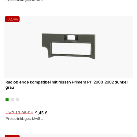
451 454 schwarz
UVP 18,98 € *
14,45 €
Preise inkl. ges. MwSt.
-22,7%
Doppel DIN Radioblende kompatibel mit Mercedes E-Klasse