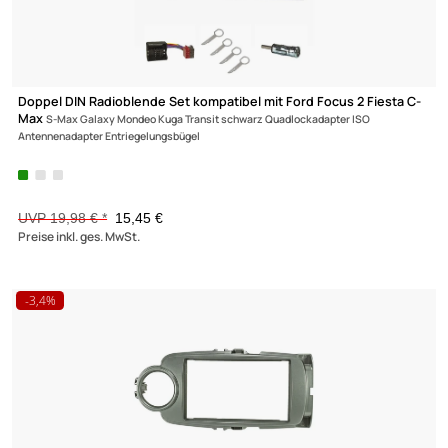
Unsere Leistungen
Radioblende Set kompatibel mit BMW Mini One One D Cooper
Cooper S
(R50 R52 R53) 2001-2006 Adapter Rundpin Einbauschacht
UVP 14,98 € *
11,45 €
Preise inkl. ges. MwSt.
-37,8%