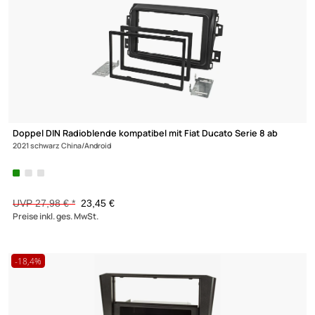
Radioblende Set kompatibel mit Seat Leon 2 (1P) Bj.2005-
2012 schwarz
mit Quadlockadapter ISO Fakra Antennenadapter
Phantomeinspeisung DIN ISO Einbauschacht
UVP 31,98 € *
24,95 €
Preise inkl. ges. MwSt.
-16,2%