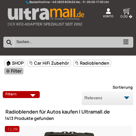
Bestellhotline:
+49 2803 803456
K
24 Stunden Onlineshop
DER
KFZ-ADAPTER SPEZIALIST SEIT 2002
🏠 SHOP
📁 Car HiFi Zubehör
📁 Radioblenden
⚙️ Filter
Sort
LAUTSPRECHER
RADIOBLENDEN
Filtern
LENKRADINTERFACES
RÜCKFAHRKAMERA / ADAPTE
Radioblenden für Autos kaufen | Ultramall.de
AUX ADAPTER
BATTERIEANSCHLUSS
1413 Produkte gefunden