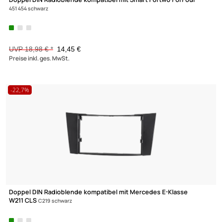
Doppel DIN Radioblende Set kompatibel mit Ford Focus 2 Fiesta
Max
S-Max Galaxy Mondeo Kuga Transit schwarz Quadlockadapter ISO
Antennenadapter Entriegelungsbügel
UVP 19,98 € *
15,45 €
Preise inkl. ges. MwSt.
-3,4%