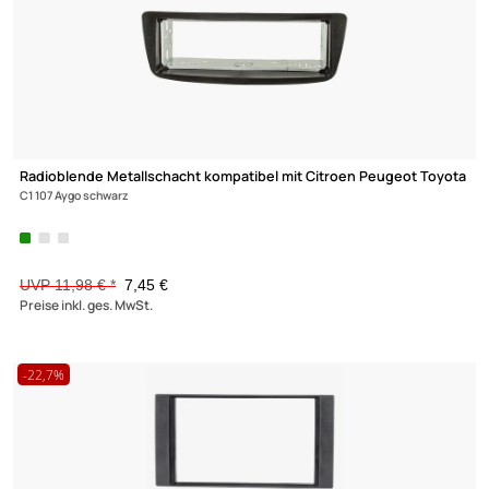
Radioblende kompatibel mit VW Crafter II (7CO) ab 2017 MAN T
ab
2017 schwarz
UVP 32,98 € *
25,99 €
Preise inkl. ges. MwSt.
-23,6%
Ultramall
Zahlungsarten
Wir versenden mit