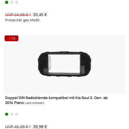
Doppel DIN Radioblende Set kompatibel mit Honda Accord 8 VIII
CU/CW ab
Bj.2008-2015 mit Radioadapter ISO GT13 Antennenadapter DIN IS
UVP 50,98 € *
43,95 €
Preise inkl. ges. MwSt.
-18,1%