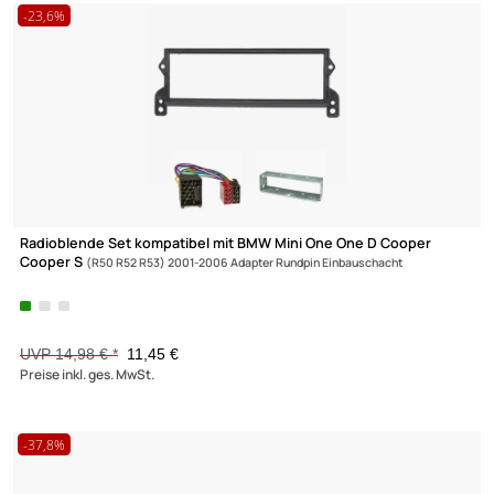
Doppel DIN Radioblende kompatibel mit Kia Soul 2. Gen. ab
2014 Piano
Lack schwarz
UVP 45,98 € *
39,98 €
Preise inkl. ges. MwSt.
-21,2%