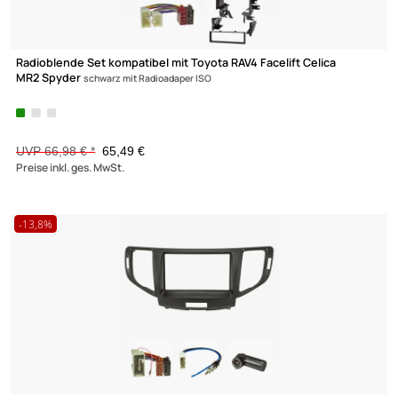
Radioblende Set kompatibel mit Toyota Avensis T25 Bj.2003-
2009 schwarz
mit Radioadapter ISO Einbauschacht
UVP 29,98 € *
24,45 €
Preise inkl. ges. MwSt.
-2,2%