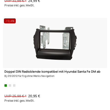
Doppel DIN Radioblende Set kompatibel mit Ford Focus 2 Fiesta
Max
S-Max Galaxy Mondeo Kuga Transit silber mit Einbaukit
UVP 31,98 € *
24,99 €
Preise inkl. ges. MwSt.
-19,4%