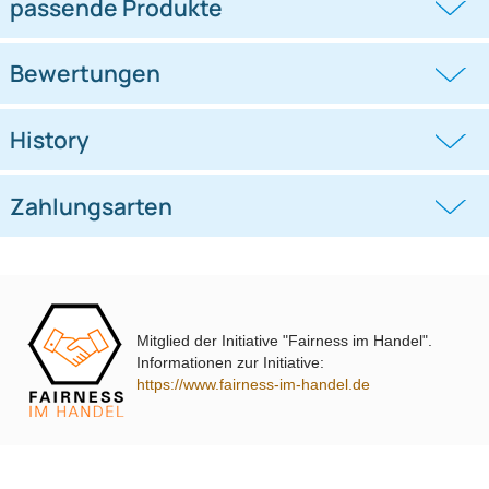
Radioeinbauset kompatibel mit
Radioeinbauset kompatibel mit
Smart Roadster Coupe (452)
Audi A4 A6 B5 8D C5 B4 1-DIN
anthrazit
schwarz
((0))
((0))
2003-2005
UVP 19,98 € *
16,45 €
UVP 24,98 € *
20,35 €
passende Produkte
Mitglied der Initiative "Fairness im Handel".
Informationen zur Initiative:
https://www.fairness-im-handel.de
Bewertungen
History