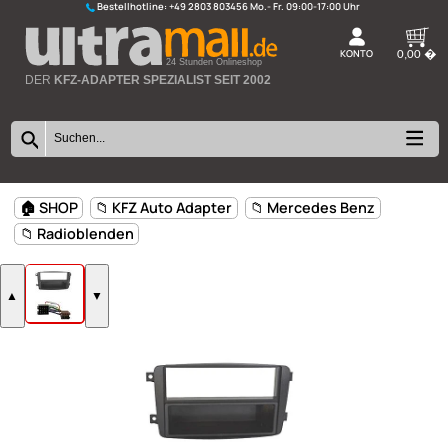
Bestellhotline:
+49 2803 803456
K
24 Stunden Onlineshop
DER
KFZ-ADAPTER SPEZIALIST SEIT 2002
🏠 SHOP
📁 KFZ Auto Adapter
📁 Mercedes Benz
📁 Radioblenden
▲
▼