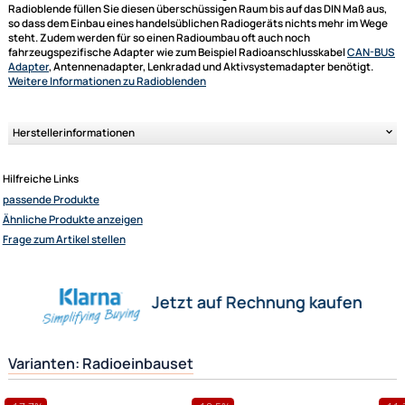
Radioblende kompatibel mit Mercedes C-Klasse CLK
Vito Viano 2-DIN mit Fach schwarz
Radioblenden, Autoradio Einbauschacht, Radioblende, Radiohalterunge
Mercedes
Wenn das Werksradio gegen ein normales 1-DIN oder Doppel DIN Autora
getauscht werden soll benötigt man dazu unter anderem eine sogenan
Radioblende, Einbaublende, Radiohalterung, Einbauschacht. Mit dieser
Radioblende füllen Sie diesen überschüssigen Raum bis auf das DIN Maß
so dass dem Einbau eines handelsüblichen Radiogeräts nichts mehr im
steht. Zudem werden für so einen Radioumbau oft auch noch
fahrzeugspezifische Adapter wie zum Beispiel Radioanschlusskabel
CA
Adapter
, Antennenadapter, Lenkradad und Aktivsystemadapter benötig
Weitere Informationen
zu Radioblenden
Ultramall
Zahlungsarten
Wir versenden mit
Herstellerinformationen
Unsere Leistungen
Hilfreiche Links
passende Produkte