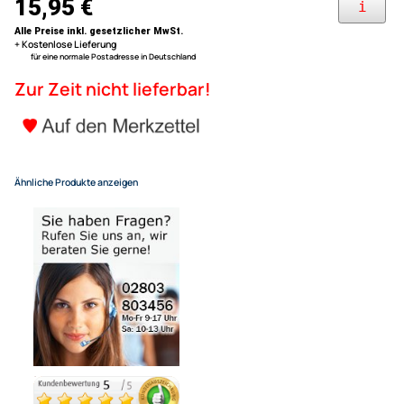
Coupe
Mercedes Viano ab Bj. 2008
Radioeinbauset kompatibel m
Mercedes Vito ab Bj. 2003 bis 2005
Farbe: schwarz
Klasse CLK Vito Viano (W203)
schwarz
15,95 €
Alle Preise inkl. gesetzlicher MwSt.
+ Kostenlose Lieferung
für eine normale Postadresse in Deutschland
Zur Zeit nicht lieferbar!